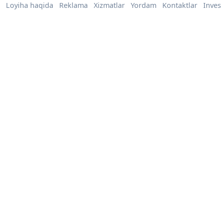
Loyiha haqida
Reklama
Xizmatlar
Yordam
Kontaktlar
Inves