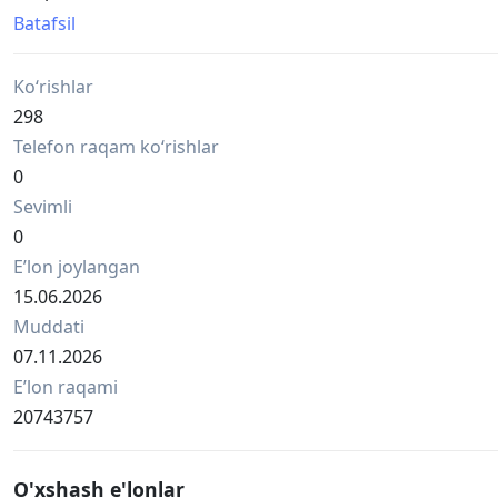
-Термометр бесконтактный инфракрасный.
Batafsil
-Производство КИТАЙ
*Оптом со склада.
Ko‘rishlar
У нас самые низкие цены!
•Оптом 70 тыс.
298
•Штучно 100 тыс
Telefon raqam ko‘rishlar
•Юнус абаде
0
998501533959📞telegram
Sevimli
*Bts pochta mavjud.
0
Eʼlon joylangan
15.06.2026
Muddati
07.11.2026
Eʼlon raqami
20743757
O'xshash e'lonlar