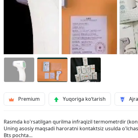
Premium
Yuqoriga ko‘tarish
Ajra
Rasmda ko'rsatilgan qurilma infraqizil termometrdir (kon
Uning asosiy maqsadi haroratni kontaktsiz usulda o'lchas
Bts pochta