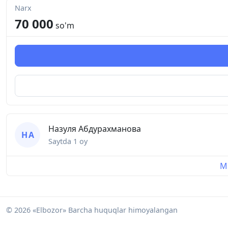
Narx
70 000
so'm
Назуля Абдурахманова
Н А
Saytda
1 oy
Mu
© 2026 «Elbozor» Barcha huquqlar himoyalangan