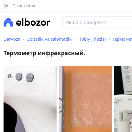
O'zbekiston
Darvoza
Go‘zallik va salomatlik
Tibbiy jihozlar
Термоме
Термометр инфракрасный.