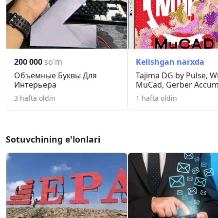
200 000
so'm
Kelishgan narxda
Объемные Буквы Для
Tajima DG by Pulse, W
Интерьера
MuCad, Gerber Accuma
3 hafta oldin
1 hafta oldin
Sotuvchining e'lonlari