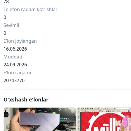
78
Telefon raqam ko‘rishlar
0
Sevimli
0
Eʼlon joylangan
16.06.2026
Muddati
24.09.2026
Eʼlon raqami
20743770
O'xshash e'lonlar