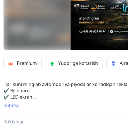
Premium
Yuqoriga ko‘tarish
Ajra
Har kuni minglab avtomobil va piyodalar ko‘radigan reklam
✔ Billboard
✔ LED ekran
✔ Brendmauer
Batafsil
✔ Tog‘ va perevallar
Biznesingizni katta auditoriyaga olib chiqing. Joylar soni 
Ko‘rishlar
In Out Marketing Agentligi