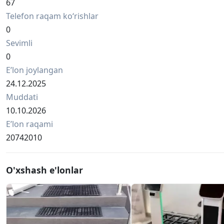
🛡 Kafolat: 3 yil.
67
Toshkentdagi SAGRADA omborida mavjud.
Telefon raqam ko‘rishlar
0
Sevimli
0
Eʼlon joylangan
24.12.2025
Muddati
10.10.2026
Eʼlon raqami
20742010
O'xshash e'lonlar