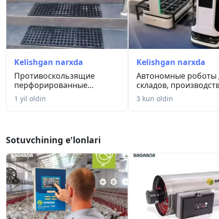
Kelishgan narxda
Kelishgan narxda
Противоскользящие
Автономные роботы 
перфорированные
складов, производств
резиновые коврик...
рестор...
1 yil oldin
3 kun oldin
Sotuvchining e'lonlari