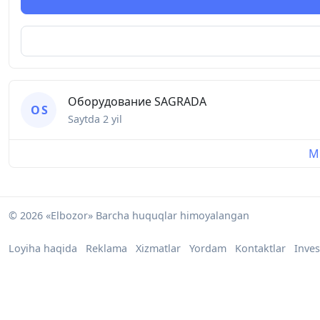
Оборудование SAGRADA
О S
Saytda
2 yil
Mu
© 2026 «Elbozor» Barcha huquqlar himoyalangan
Loyiha haqida
Reklama
Xizmatlar
Yordam
Kontaktlar
Inves