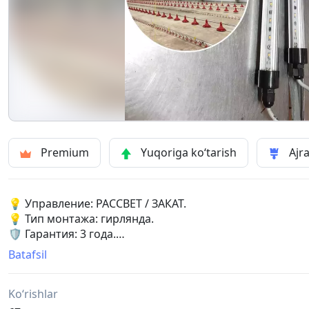
Premium
Yuqoriga ko‘tarish
Ajra
💡 Управление: РАССВЕТ / ЗАКАТ.
💡 Тип монтажа: гирлянда.
🛡 Гарантия: 3 года.
В наличии на складе SAGRADA в Ташкенте.
Batafsil
-
💡 Boshqaruv: TONG / SUNSET.
Ko‘rishlar
💡 O'rnatish turi: simli chiroqlar.