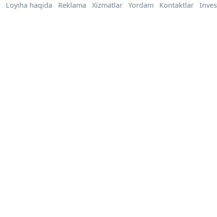
Loyiha haqida
Reklama
Xizmatlar
Yordam
Kontaktlar
Inves