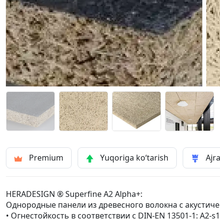
Premium
Yuqoriga ko‘tarish
Ajra
HERADESIGN ® Superfine A2 Alpha+:
Однородные панели из древесного волокна с акустич
• Огнестойкость в соответствии с DIN-EN 13501-1: A2-s1