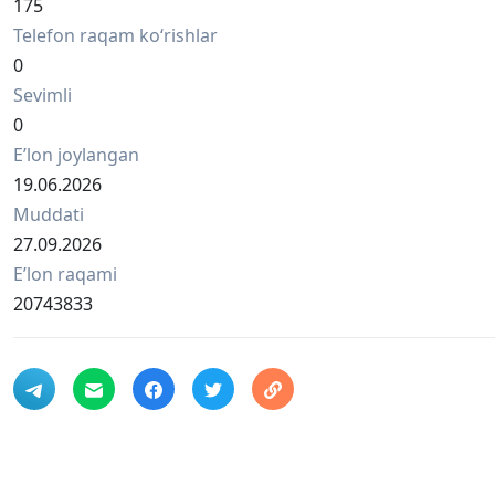
Работаем 7 дней в неделю
175
Мы предлагаем честную цену и выкуп в день обращен
Telefon raqam ko‘rishlar
Звоните прямо сейчас!
0
📞+998 91 509 50 99
Sevimli
📍 Ташкент
0
Eʼlon joylangan
19.06.2026
Muddati
27.09.2026
Eʼlon raqami
20743833