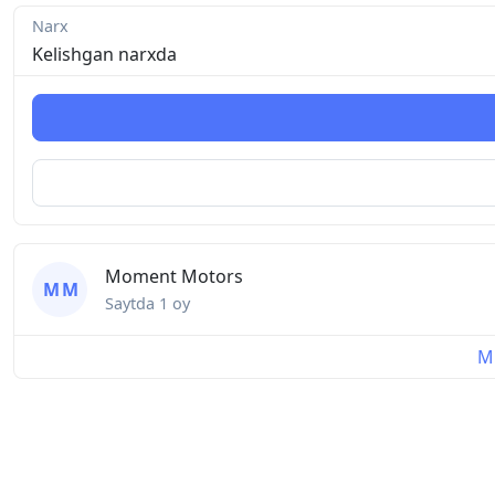
Narx
Kelishgan narxda
Moment Motors
M M
Saytda
1 oy
Mu