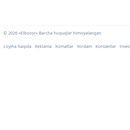
© 2026 «Elbozor» Barcha huquqlar himoyalangan
Loyiha haqida
Reklama
Xizmatlar
Yordam
Kontaktlar
Inves