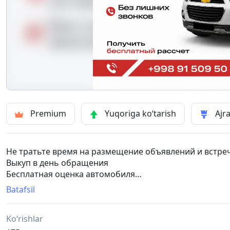
Premium
Yuqoriga ko‘tarish
Ajra
Не тратьте время на размещение объявлений и встреч
Выкуп в день обращения
Бесплатная оценка автомобиля
Выкуп автомобилей любых марок и моделей
Batafsil
Автомобили в любом состоянии
Мгновенный расчет наличными
Ko‘rishlar
Полное сопровождение и оформление документов