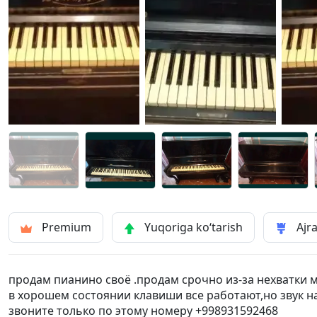
Premium
Yuqoriga ko‘tarish
Ajra
продам пианино своё .продам срочно из-за нехватки м
в хорошем состоянии клавиши все работают,но звук н
звоните только по этому номеру +998931592468