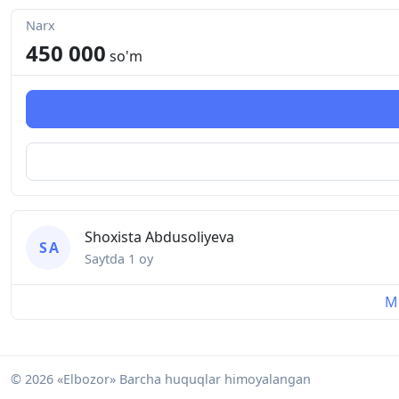
Narx
450 000
so'm
Shoxista Abdusoliyeva
S A
Saytda
1 oy
Mu
© 2026 «Elbozor» Barcha huquqlar himoyalangan