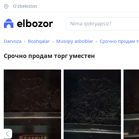
O'zbekiston
Darvoza
Boshqalar
Musiqiy asboblar
Срочно продам т
Срочно продам торг уместен