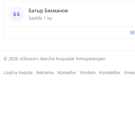
Батыр Бекманов
Б Б
Saytda
1 oy
Mu
© 2026 «Elbozor» Barcha huquqlar himoyalangan
Loyiha haqida
Reklama
Xizmatlar
Yordam
Kontaktlar
Inves