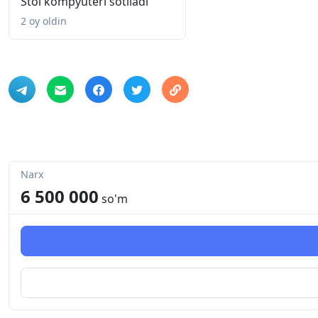
Stol kompyuteri sotiladi
2 oy oldin
Narx
6 500 000
so'm