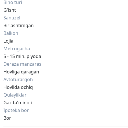
Bino turi
G'isht
Sanuzel
Birlashtirilgan
Balkon
Lojia
Metrogacha
5 - 15 min. piyoda
Deraza manzarasi
Hovliga qaragan
Avtoturargoh
Hovlida ochiq
Qulayliklar
Gaz ta'minoti
Ipoteka bor
Bor