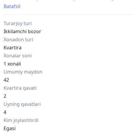
закрытый - лишние не ходят.
Batafsil
От метро одна остановка пешком - рядом две линии ме
Цена - договорная. Торг уместен.
Turarjoy turi
Вопросы по телефону.
+998935084820
Ikkilamchi bozor
Xonadon turi
Kvartira
Xonalar soni
1 xonali
Umumiy maydon
42
Kvartira qavati
2
Uyning qavatlari
4
Kim joylashtirdi
Egasi