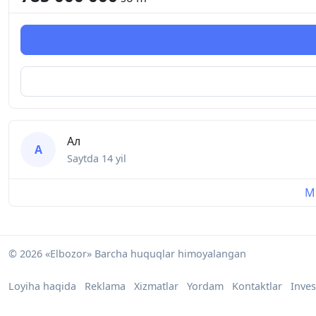
Ал
А
Saytda
14 yil
Mu
© 2026 «Elbozor» Barcha huquqlar himoyalangan
Loyiha haqida
Reklama
Xizmatlar
Yordam
Kontaktlar
Inves