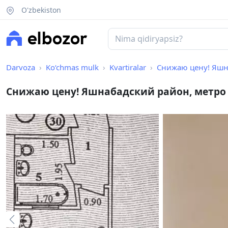
O'zbekiston
Darvoza
Ko‘chmas mulk
Kvartiralar
Снижаю цену! Яшна
Снижаю цену! Яшнабадский район, метро 