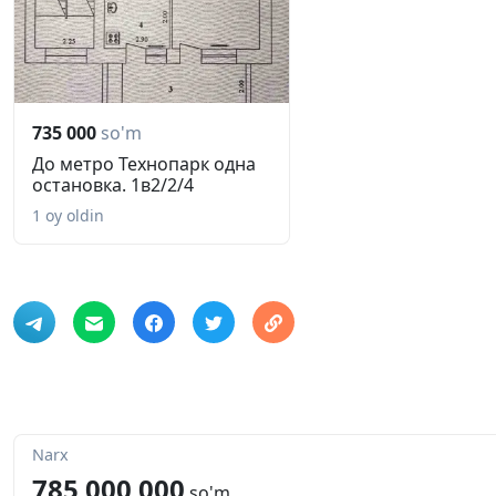
735 000
so'm
До метро Технопарк одна
остановка. 1в2/2/4
1 oy oldin
Narx
785 000 000
so'm