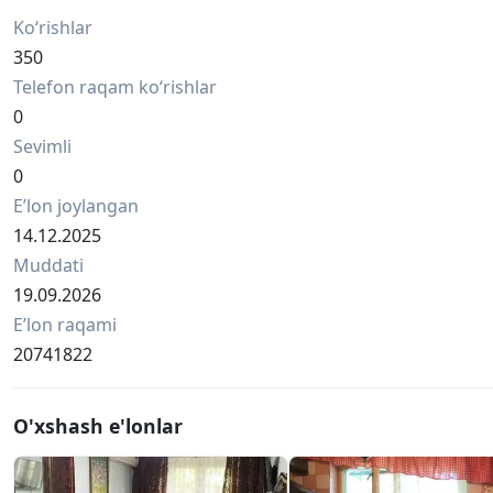
Ko‘rishlar
350
Telefon raqam ko‘rishlar
0
Sevimli
0
Eʼlon joylangan
14.12.2025
Muddati
19.09.2026
Eʼlon raqami
20741822
O'xshash e'lonlar