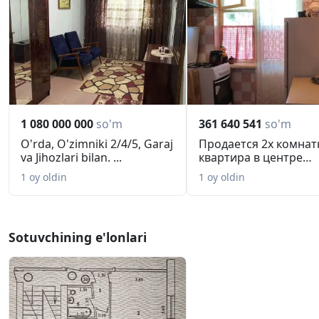
1 080 000 000
so'm
361 640 541
so'm
O'rda, O'zimniki 2/4/5, Garaj
Продается 2х комнат
va Jihozlari bilan. ...
квартира в центре
Ферганы
1 oy oldin
1 oy oldin
Sotuvchining e'lonlari