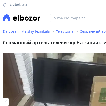
O'zbekiston
Darvoza
Maishiy texnikalar
Televizorlar
Сломанный арт
Сломанный артель телевизор На запчаст