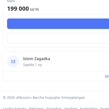
Narx
199 000
so'm
Islom Zagadka
I Z
Saytda
1 oy
Mu
© 2026 «Elbozor» Barcha huquqlar himoyalangan
Loyiha haqida
Reklama
Xizmatlar
Yordam
Kontaktlar
Inves