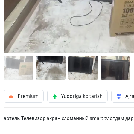
Premium
Yuqoriga ko‘tarish
Ajra
артель Телевизор экран сломанный smart tv отдам да