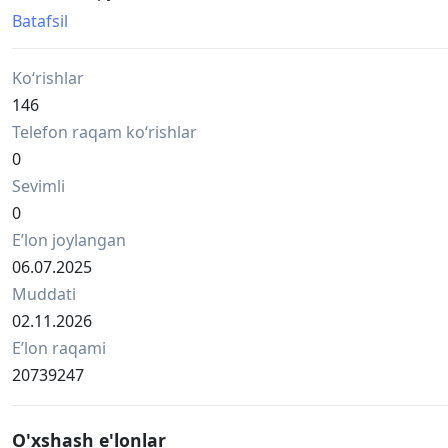
подробности уточняйте пожалуйста в ТГ
Batafsil
стоимость разная, размер разный.
находимся в Сергели.
Ko‘rishlar
возможна доставка Яндекс.
Пожалуйста, уточните подробности по телефону.
146
Telefon raqam ko‘rishlar
0
Sevimli
0
Eʼlon joylangan
06.07.2025
Muddati
02.11.2026
Eʼlon raqami
20739247
O'xshash e'lonlar