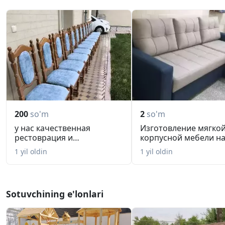
200
so'm
2
so'm
у нас качественная
Изготовление мягкой
рестоврация и
корпусной мебели на
изготовление мягк...
и ...
1 yil oldin
1 yil oldin
Sotuvchining e'lonlari