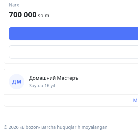
Narx
700 000
so'm
Домашний Мастеръ
Д М
Saytda
16 yil
Mu
© 2026 «Elbozor» Barcha huquqlar himoyalangan