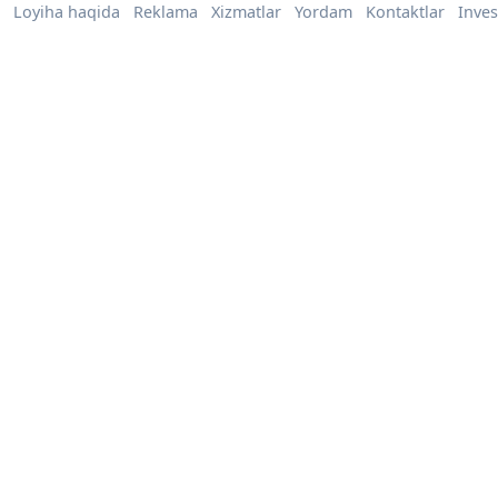
Loyiha haqida
Reklama
Xizmatlar
Yordam
Kontaktlar
Inves