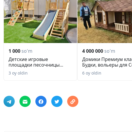
1 000
so'm
4 000 000
so'm
Детские игровые
Домики Премиум кла
площадки песочницы
Будки, вольеры для 
домики. Принима...
и ...
3 oy oldin
6 oy oldin