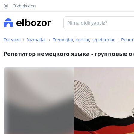
O'zbekiston
Darvoza
Xizmatlar
Treninglar, kurslar, repetitorlar
Репет
Репетитор немецкого языка - групповые 