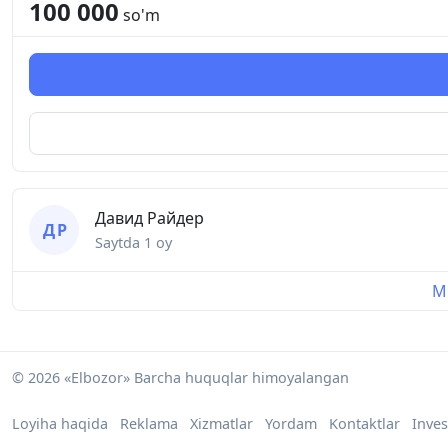
100 000
so'm
Давид Райдер
Д Р
Saytda
1 oy
Mu
© 2026 «Elbozor» Barcha huquqlar himoyalangan
Loyiha haqida
Reklama
Xizmatlar
Yordam
Kontaktlar
Inves