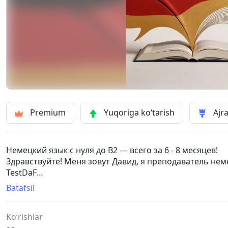
Premium
Yuqoriga ko‘tarish
Ajra
Немецкий язык с нуля до B2 — всего за 6 - 8 месяцев!
Здравствуйте! Меня зовут Давид, я преподаватель не
TestDaF
Более 2 лет провожу занятия онлайн. Готовлю к Goethe
Batafsil
школьных экзаменов и переезда в Германию.
Формат курса:
Ko‘rishlar
• Мини-группа 3–4 человека