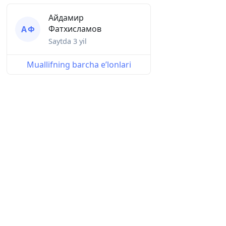
Айдамир
Фатхисламов
А Ф
Saytda
3 yil
Muallifning barcha eʼlonlari