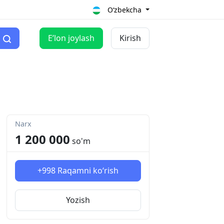
O‘zbekcha
Eʼlon joylash
Kirish
Narx
1 200 000
so'm
+998
Raqamni ko‘rish
Yozish