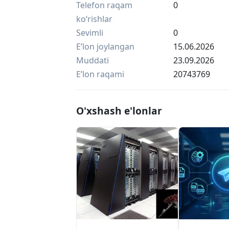
Telefon raqam
0
ko‘rishlar
Sevimli
0
Eʼlon joylangan
15.06.2026
Muddati
23.09.2026
Eʼlon raqami
20743769
O'xshash e'lonlar