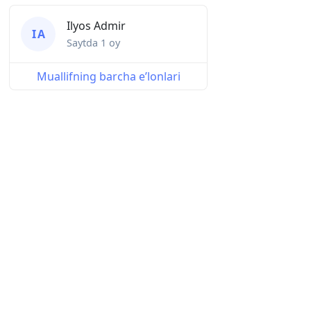
Ilyos Admir
I A
Saytda
1 oy
Muallifning barcha eʼlonlari