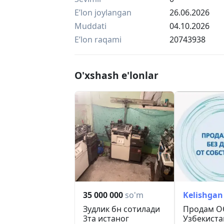
Eʼlon joylangan
26.06.2026
Muddati
04.10.2026
Eʼlon raqami
20743938
O'xshash e'lonlar
35 000 000
so'm
Kelishgan
Зудлик бн сотилади
Продам О
3та истаног
Узбекиста