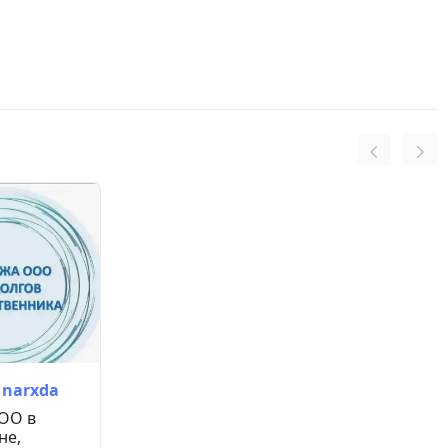
 narxda
ОО в
не,