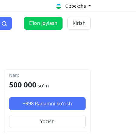
O‘zbekcha
Eʼlon joylash
Kirish
Narx
500 000
so'm
+998
Raqamni ko‘rish
Yozish