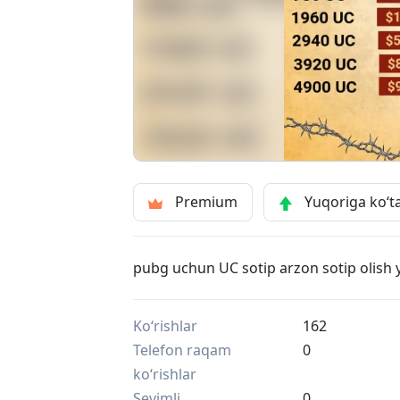
Premium
Yuqoriga ko‘t
pubg uchun UC sotip arzon sotip olish 
Ko‘rishlar
162
Telefon raqam
0
ko‘rishlar
Sevimli
0