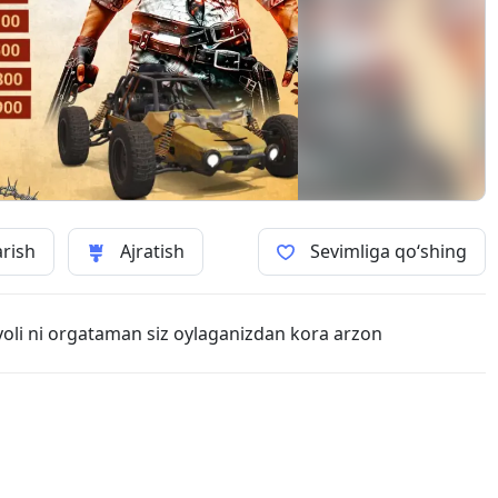
arish
Ajratish
Sevimliga qo‘shing
yoli ni orgataman siz oylaganizdan kora arzon