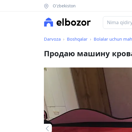
O'zbekiston
Darvoza
Boshqalar
Bolalar uchun mah
Продаю машину крова