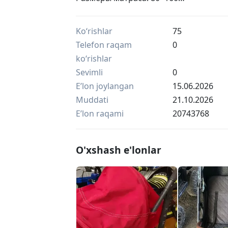
Размеры кровати: 84*190
Ko‘rishlar
75
Telefon raqam
0
ko‘rishlar
Sevimli
0
Eʼlon joylangan
15.06.2026
Muddati
21.10.2026
Eʼlon raqami
20743768
O'xshash e'lonlar