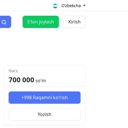
O‘zbekcha
Eʼlon joylash
Kirish
Narx
700 000
so'm
+998
Raqamni ko‘rish
Yozish