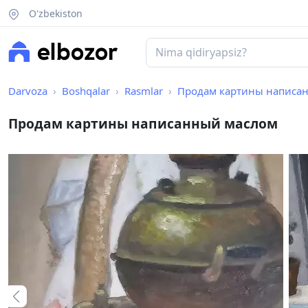
O'zbekiston
Darvoza
Boshqalar
Rasmlar
Продам картины написа
Продам картины написанный маслом