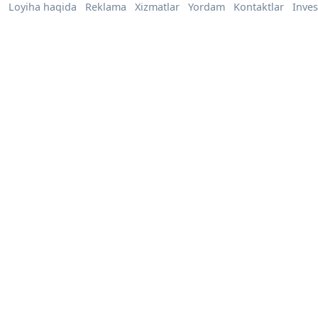
Loyiha haqida
Reklama
Xizmatlar
Yordam
Kontaktlar
Inves