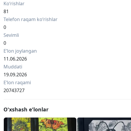
Ko‘rishlar
81
Telefon raqam ko‘rishlar
0
Sevimli
0
Eʼlon joylangan
11.06.2026
Muddati
19.09.2026
Eʼlon raqami
20743727
O'xshash e'lonlar