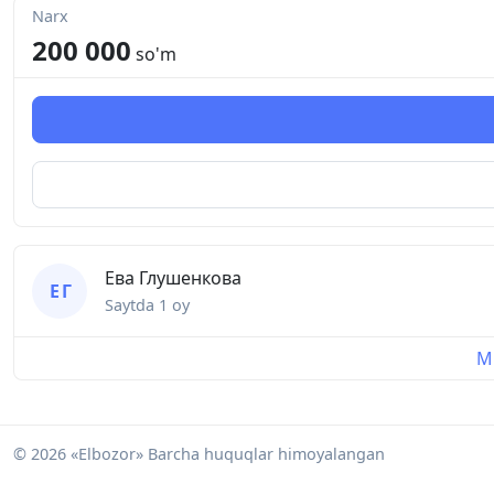
Narx
200 000
so'm
Ева Глушенкова
Е Г
Saytda
1 oy
Mu
© 2026 «Elbozor» Barcha huquqlar himoyalangan