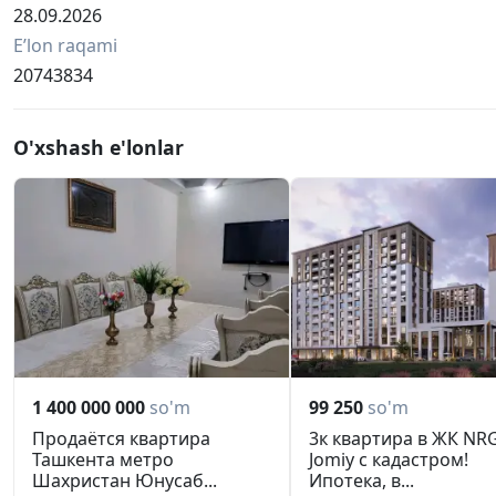
28.09.2026
Eʼlon raqami
20743834
O'xshash e'lonlar
1 400 000 000
so'm
99 250
so'm
Продаётся квартира
3к квартира в ЖК NR
Ташкента метро
Jomiy с кадастром!
Шахристан Юнусаб...
Ипотека, в...