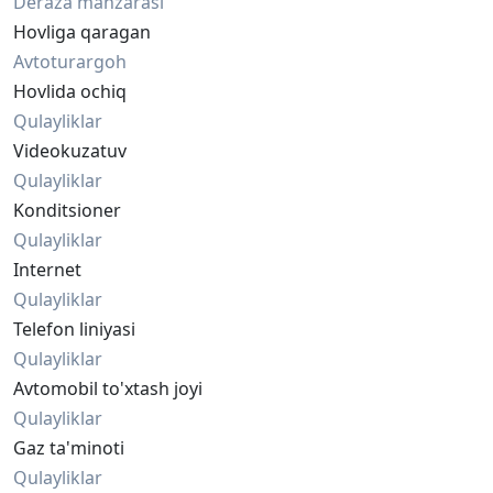
Deraza manzarasi
Hovliga qaragan
Avtoturargoh
Hovlida ochiq
Qulayliklar
Videokuzatuv
Qulayliklar
Konditsioner
Qulayliklar
Internet
Qulayliklar
Telefon liniyasi
Qulayliklar
Avtomobil to'xtash joyi
Qulayliklar
Gaz ta'minoti
Qulayliklar