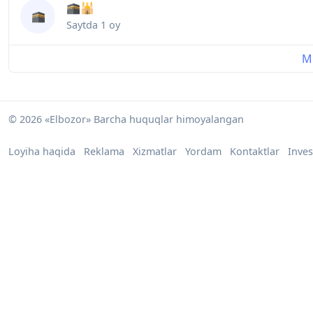
🕋🕌
🕋
Saytda
1 oy
Mu
© 2026 «Elbozor» Barcha huquqlar himoyalangan
Loyiha haqida
Reklama
Xizmatlar
Yordam
Kontaktlar
Inves