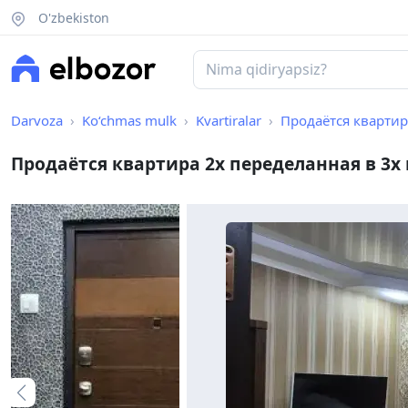
O'zbekiston
Darvoza
Ko‘chmas mulk
Kvartiralar
Продаётся квартир
Продаётся квартира 2х переделанная в 3