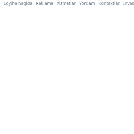
Loyiha haqida
Reklama
Xizmatlar
Yordam
Kontaktlar
Inves