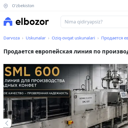
O'zbekiston
Darvoza
Uskunalar
Oziq-ovqat uskunalari
Продается е
Продается европейская линия по произв