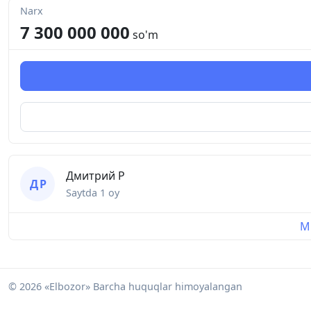
Narx
7 300 000 000
so'm
Дмитрий Р
Д Р
Saytda
1 oy
Mu
© 2026 «Elbozor» Barcha huquqlar himoyalangan