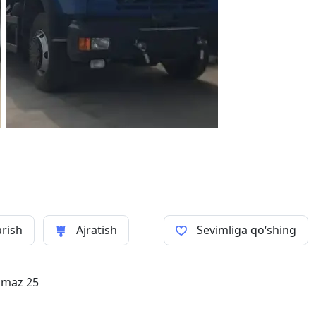
arish
Ajratish
Sevimliga qo‘shing
amaz 25