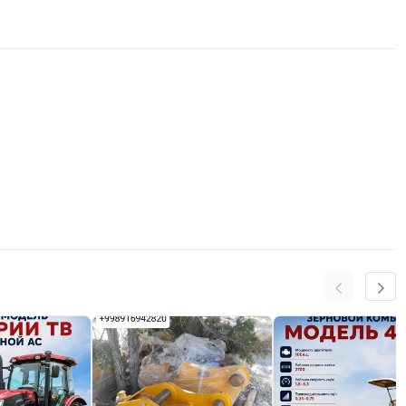
гам
сов)
нус 40* С до плюс 50* С
 в соответствие с ГОСТ 223827-2020