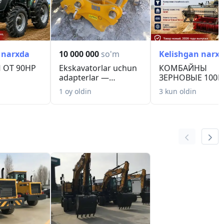
 narxda
10 000 000
so'm
Kelishgan narx
 ОТ 90HP
Ekskavatorlar uchun
КОМБАЙНЫ
adapterlar —
ЗЕРНОВЫЕ 100H
omborda mavjud I ...
1 oy oldin
3 kun oldin