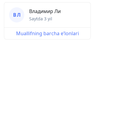
Владимир Ли
В Л
Saytda
3 yil
Muallifning barcha eʼlonlari