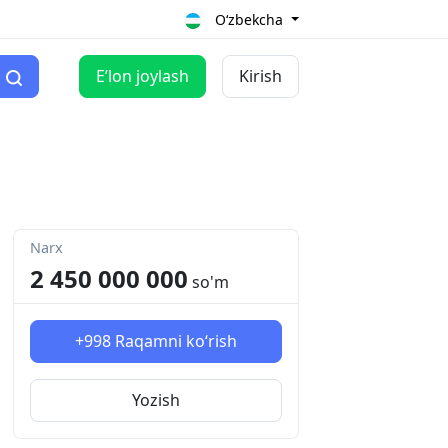
O‘zbekcha
Eʼlon joylash
Kirish
Narx
2 450 000 000
so'm
+998
Raqamni ko‘rish
Yozish