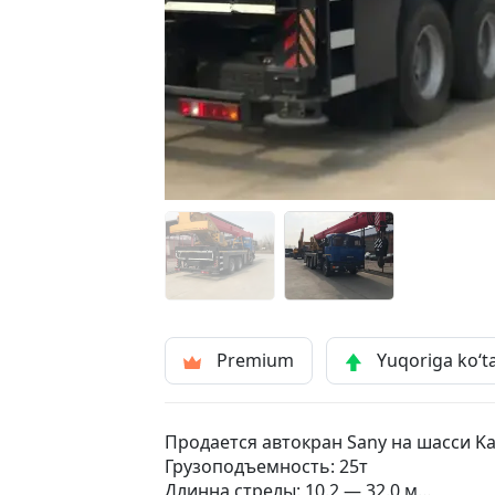
Premium
Yuqoriga ko‘t
Продается автокран Sany на шасси K
Грузоподъемность: 25т
Длинна стрелы: 10.2 — 32.0 м