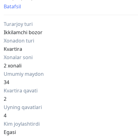
текстиль и элементы интерьера остаются новым влад
Batafsil
Расположение:
В шаговой доступности находятся университеты, школ
Turarjoy turi
аэропорт, горсад и центральный рынок.
Дополнительно:
Ikkilamchi bozor
— благоустроенный тихий двор
Xonadon turi
— детская площадка
Kvartira
— парковка во дворе
Xonalar soni
— подключены все коммуникации: газ, вода, электриче
Важно:
2 xonali
— один собственник
Umumiy maydon
— без обременений
34
— готовы к сделке
Kvartira qavati
Цена договорная. Звоните и пишите.
2
Uyning qavatlari
4
Kim joylashtirdi
Egasi