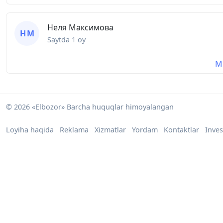
Неля Максимова
Н М
Saytda
1 oy
Mu
© 2026 «Elbozor» Barcha huquqlar himoyalangan
Loyiha haqida
Reklama
Xizmatlar
Yordam
Kontaktlar
Inves