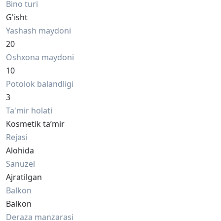
Bino turi
G'isht
Yashash maydoni
20
Oshxona maydoni
10
Potolok balandligi
3
Ta'mir holati
Kosmetik ta’mir
Rejasi
Alohida
Sanuzel
Ajratilgan
Balkon
Balkon
Deraza manzarasi