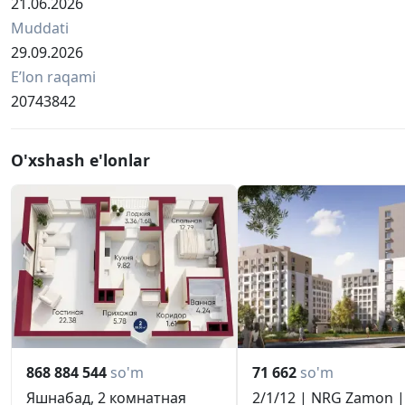
21.06.2026
Muddati
29.09.2026
Eʼlon raqami
20743842
O'xshash e'lonlar
868 884 544
so'm
71 662
so'm
Яшнабад, 2 комнатная
2/1/12 | NRG Zamon |