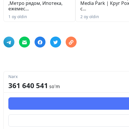
,Метро рядом, Ипотека,
Media Park | Круг Рох
ежемес...
с...
1 oy oldin
2 oy oldin
Narx
361 640 541
so'm