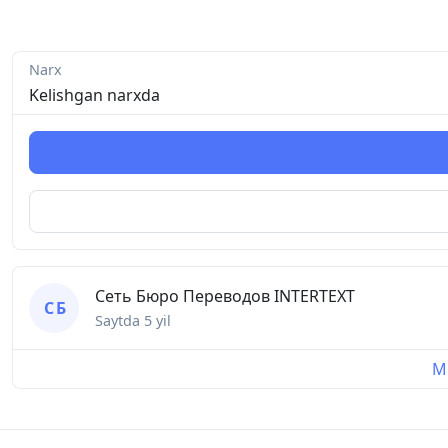
Narx
Kelishgan narxda
Сеть Бюро Переводов INTERTEXT
С Б
Saytda
5 yil
Mu