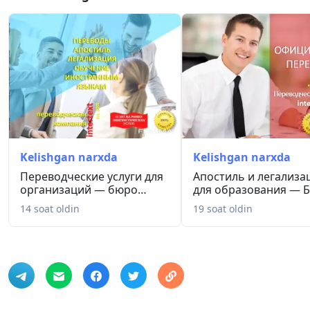
Студентам, поступающим в зарубежные вузы
Выпускникам, признающим дипломы за границей
Участникам академических обменов (Erasmus, Fulbrigh
Иностранным студентам, поступающим в Узбекистане
Учебным заведениям для международного сотрудниче
INTERTEXT работает с 2009 года и имеет опыт сотрудни
Бюро переводов intertext
Kelishgan narxda
Kelishgan narxda
Переводческие услуги для
Апостиль и легализа
организаций — бюро
для образования — 
перево...
пере...
14 soat oldin
19 soat oldin