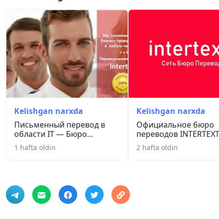
Студентам, поступающим в зарубежные вузы
Выпускникам, признающим дипломы за границей
Участникам академических обменов (Erasmus, Fulbrigh
Иностранным студентам, поступающим в Узбекистане
Учебным заведениям для международного сотрудниче
INTERTEXT работает с 2009 года и имеет опыт сотрудни
Kelishgan narxda
Kelishgan narxda
Письменный перевод в
Официальное бюро
области IT — Бюро
переводов INTERTEXT
переводов I...
2009 года...
1 hafta oldin
2 hafta oldin