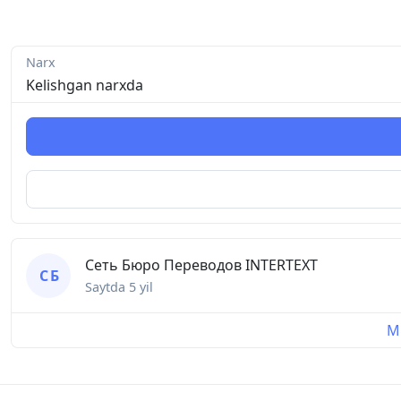
Narx
Kelishgan narxda
Сеть Бюро Переводов INTERTEXT
С Б
Saytda
5 yil
Mu