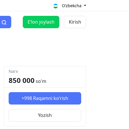
O‘zbekcha
Eʼlon joylash
Kirish
Narx
850 000
so'm
+998
Raqamni ko‘rish
Yozish