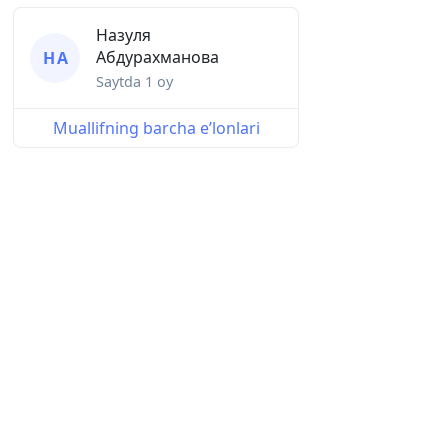
Назуля
Абдурахманова
Н А
Saytda
1 oy
Muallifning barcha eʼlonlari