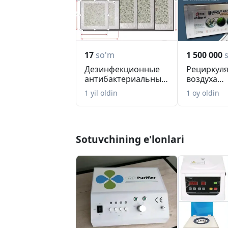
17
so'm
1 500 000
Дезинфекционные
Рециркул
антибактериальные
воздуха
коврики, маты
(ультраф
1 yil oldin
1 oy oldin
обеззараж
Sotuvchining e'lonlari