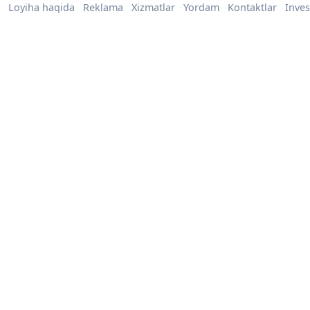
Loyiha haqida
Reklama
Xizmatlar
Yordam
Kontaktlar
Inves