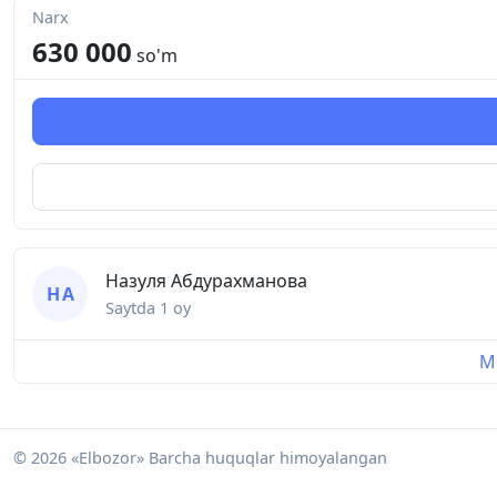
Narx
630 000
so'm
Назуля Абдурахманова
Н А
Saytda
1 oy
Mu
© 2026 «Elbozor» Barcha huquqlar himoyalangan