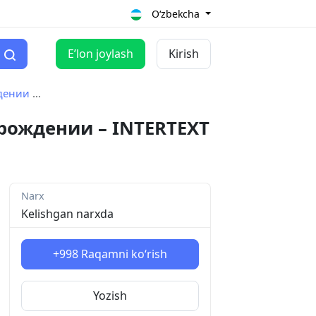
O‘zbekcha
Eʼlon joylash
Kirish
TEXT uz
рождении – INTERTEXT
Narx
Kelishgan narxda
+998
Raqamni ko‘rish
Yozish