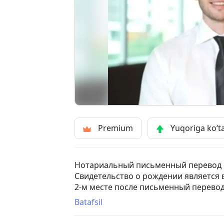
Premium
Yuqoriga ko‘t
Нотариальный письменный перевод с
Свидетельство о рождении является 
2-м месте после письменный перевод
Бюро письменных и нотариальных пе
Batafsil
специализируются на письменный пе
перевод свидетельства о рождении.