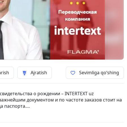
arish
Ajratish
Sevimliga qo‘shing
видетельства о рождении – INTERTEXT uz
важнейшим документом и по частоте заказов стоит на
а паспорта.
реводов INTERTEXT уже на протяжении многих лет
реводе личных документов, включая письменный