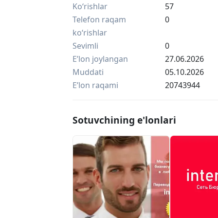
Ko‘rishlar
57
Поэтому мы можем гарантировать точ
язык.
Telefon raqam
0
Позвоните нам и мы с вами все обсу
ko‘rishlar
Мы на связи, трудимся 24/7, письме
Sevimli
0
Консультируем по апостилю и легали
Eʼlon joylangan
27.06.2026
Бюро переводов intertext
Muddati
05.10.2026
Eʼlon raqami
20743944
Sotuvchining e'lonlari