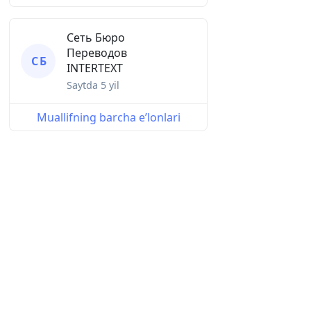
Сеть Бюро
Переводов
С Б
INTERTEXT
Saytda
5 yil
Muallifning barcha eʼlonlari