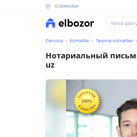
O'zbekiston
Darvoza
Xizmatlar
Tarjima xizmatlari
Нотариальный письме
uz