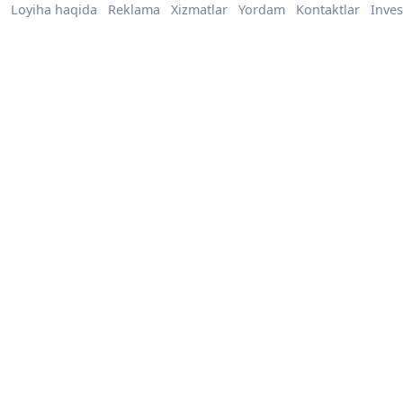
Loyiha haqida
Reklama
Xizmatlar
Yordam
Kontaktlar
Inves