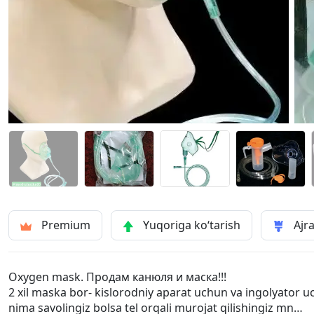
Premium
Yuqoriga ko‘tarish
Ajra
Oxygen mask. Продам канюля и маска!!!
2 xil maska bor- kislorodniy aparat uchun va ingolyator 
nima savolingiz bolsa tel orqali murojat qilishingiz mn