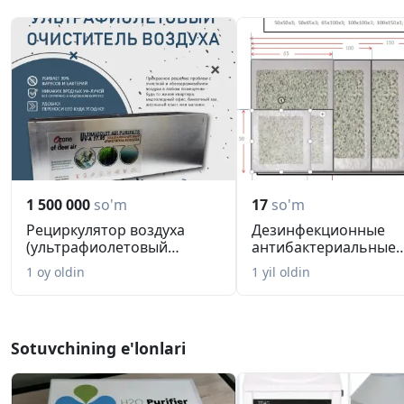
1 500 000
so'm
17
so'm
Рециркулятор воздуха
Дезинфекционные
(ультрафиолетовый
антибактериальные
обеззаражив...
коврики, маты
1 oy oldin
1 yil oldin
Sotuvchining e'lonlari