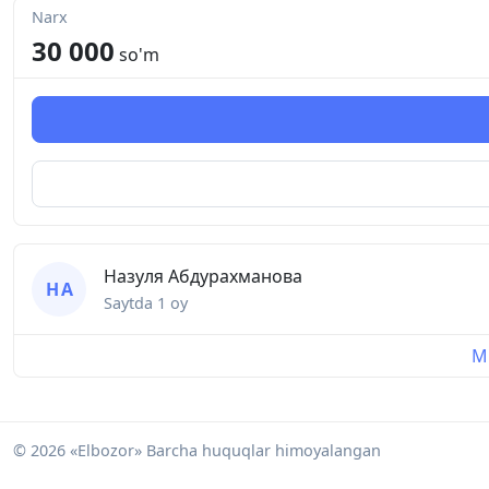
Narx
30 000
so'm
Назуля Абдурахманова
Н А
Saytda
1 oy
Mu
© 2026 «Elbozor» Barcha huquqlar himoyalangan