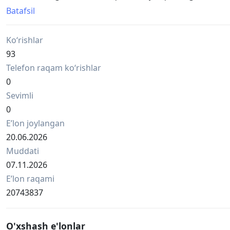
Optom va donaga bor
Batafsil
• Bts почта бор
• есть 2 вида
Ko‘rishlar
Это устройство для доставки лекарств в дыхательные п
Набор включает: 2маски для ингаляций, емкость для л
93
Совместим с компрессорными ингаляторами различны
Telefon raqam ko‘rishlar
оптом и розн...
0
+998501533959
Sevimli
0
Eʼlon joylangan
20.06.2026
Muddati
07.11.2026
Eʼlon raqami
20743837
O'xshash e'lonlar