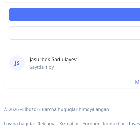
Jasurbek Sadullayev
J S
Saytda
1 oy
Mu
© 2026 «Elbozor» Barcha huquqlar himoyalangan
Loyiha haqida
Reklama
Xizmatlar
Yordam
Kontaktlar
Inves