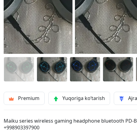
Premium
Yuqoriga ko‘tarish
Ajra
Maiku series wireless gaming headphone bluetooth PD-BH20
+998903397900