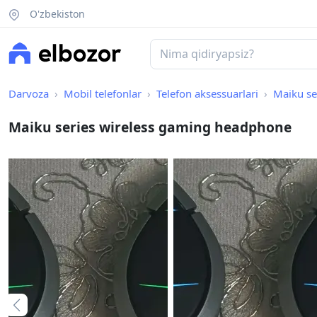
O'zbekiston
Darvoza
Mobil telefonlar
Telefon aksessuarlari
Maiku se
Maiku series wireless gaming headphone