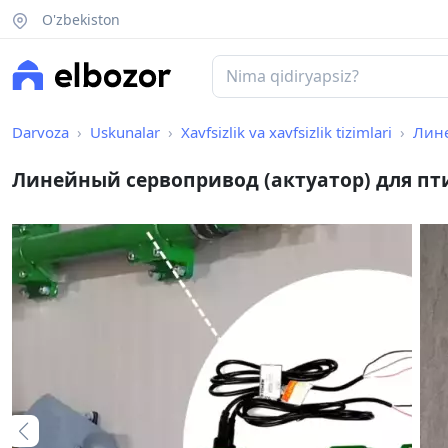
O'zbekiston
Darvoza
Uskunalar
Xavfsizlik va xavfsizlik tizimlari
Лине
Линейный сервопривод (актуатор) для п