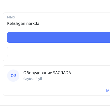
Narx
Kelishgan narxda
Оборудование SAGRADA
О S
Saytda
2 yil
Mu