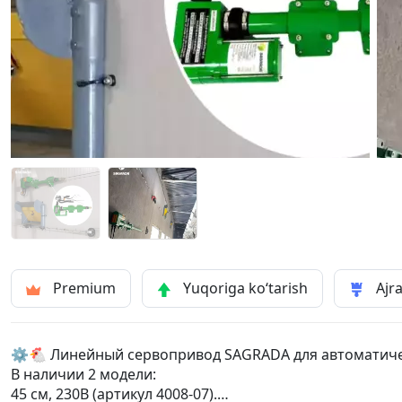
Premium
Yuqoriga ko‘tarish
Ajra
⚙️🐔 Линейный сервопривод SAGRADA для автоматиче
В наличии 2 модели:
45 см, 230В (артикул 4008-07).