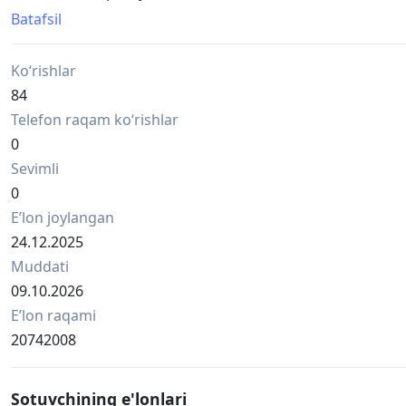
60 см, 230В (артикул 4008-05).
Batafsil
🇪🇺 Европейское производство.
В наличии на складе SAGRADA.
Ko‘rishlar
-
⚙️🐔 Parrandachilik fermalarida kirish klapanlarini avto
84
2 ta model mavjud:
Telefon raqam ko‘rishlar
45 sm, 230 V (buyum 4008-07).
0
60 sm, 230 V (buyum 4008-05).
Sevimli
🇪🇺 Yevropa ishlab chiqarishi.
SAGRADA omborida mavjud.
0
Eʼlon joylangan
24.12.2025
Muddati
09.10.2026
Eʼlon raqami
20742008
Sotuvchining e'lonlari