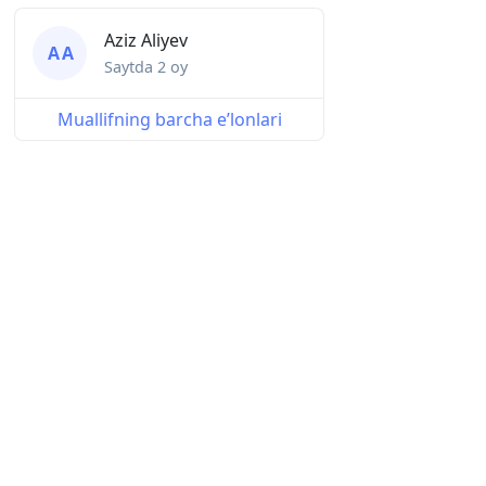
Aziz Aliyev
A A
Saytda
2 oy
Muallifning barcha eʼlonlari