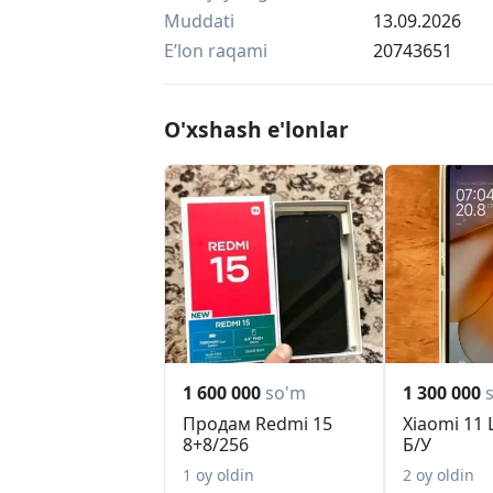
Muddati
13.09.2026
Eʼlon raqami
20743651
O'xshash e'lonlar
1 600 000
so'm
1 300 000
Продам Redmi 15
Xiaomi 11 
8+8/256
Б/У
1 oy oldin
2 oy oldin