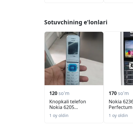
Sotuvchining e'lonlari
120
so'm
170
so'm
Knopkali telefon
Nokia 6236
Nokia 6205
Perfectum
perfectum
1 oy oldin
1 oy oldin