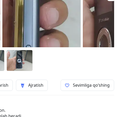
arish
Ajratish
Sevimliga qo‘shing
on.
hlab beradi.