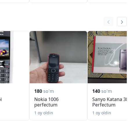
180
so'm
140
so'm
i
Nokia 1006
Sanyo Katana 38
perfectum
Perfectum
1 oy oldin
1 oy oldin