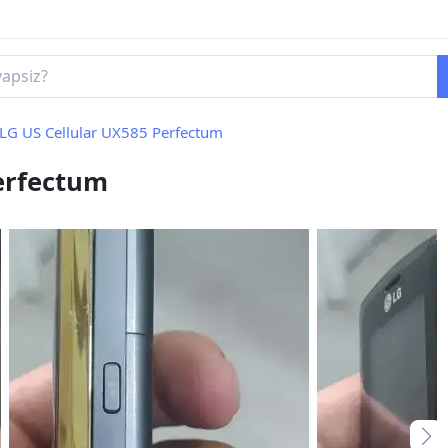
LG US Cellular UX585 Perfectum
erfectum