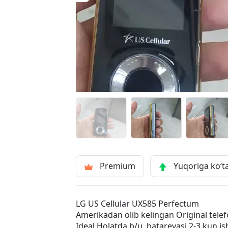
Premium
Yuqoriga ko‘t
LG US Cellular UX585 Perfectum
Amerikadan olib kelingan Original telef
Ideal Holatda b/u, batareyasi 2-3 kun is