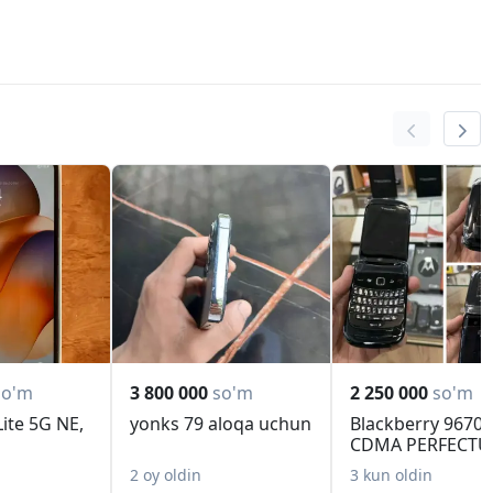
so'm
3 800 000
so'm
2 250 000
so'm
Lite 5G NE,
yonks 79 aloqa uchun
Blackberry 9670
CDMA PERFECT
Mobile Новый
2 oy oldin
3 kun oldin
Коробк...