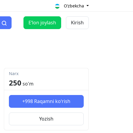
O‘zbekcha
Eʼlon joylash
Kirish
Narx
250
so'm
+998
Raqamni ko‘rish
Yozish