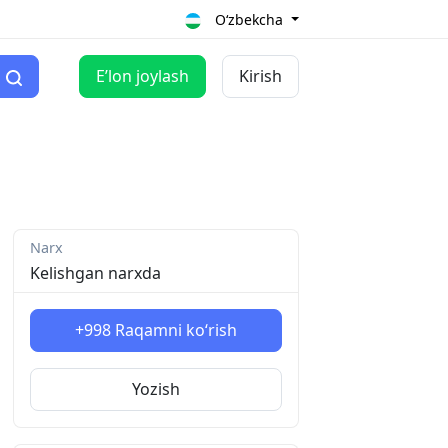
O‘zbekcha
Eʼlon joylash
Kirish
Narx
Kelishgan narxda
+998
Raqamni ko‘rish
Yozish