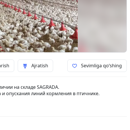
arish
Ajratish
Sevimliga qo‘shing
аличии на складе SAGRADA.
 и опускания линий кормления в птичнике.
a mavjud.
a liniyalarini ko'tarish va tushirish uchun ishlatiladi.