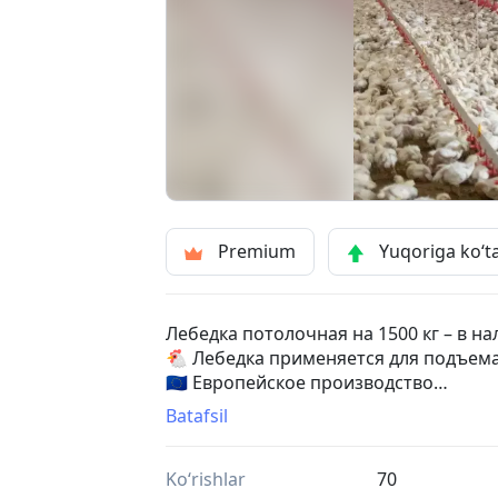
Premium
Yuqoriga ko‘t
Лебедка потолочная на 1500 кг – в н
🐔 Лебедка применяется для подъема
🇪🇺 Европейское производство
-
Batafsil
1500 kg ship ledge – SAGRADA omborid
🐔 Ledge parrandachilik fermalarida ozuq
Ko‘rishlar
70
🇪🇺 Yevropa ishlab chiqarishi.