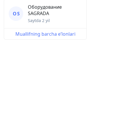
Оборудование
SAGRADA
О S
Saytda
2 yil
Muallifning barcha eʼlonlari