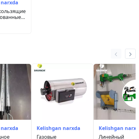
 narxda
кользящие
ованные
 коврик...
 narxda
Kelishgan narxda
Kelishgan narx
дное
Газовые
Линейный