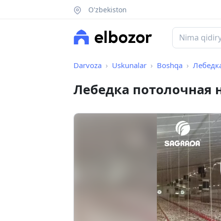
O'zbekiston
Darvoza
Uskunalar
Boshqa
Лебедка
Лебедка потолочная н