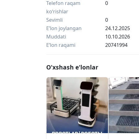
Telefon raqam
0
ko‘rishlar
Sevimli
0
Eʼlon joylangan
24.12.2025
Muddati
10.10.2026
Eʼlon raqami
20741994
O'xshash e'lonlar