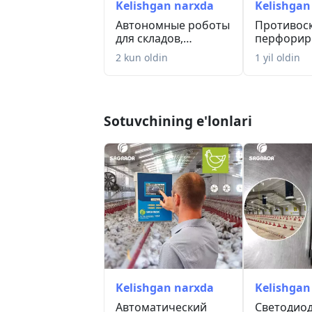
Kelishgan narxda
Kelishgan
Автономные роботы
Противос
для складов,
перфорир
производств,
резиновые
2 kun oldin
1 yil oldin
рестор...
Sotuvchining e'lonlari
Kelishgan narxda
Kelishgan
Автоматический
Светодио