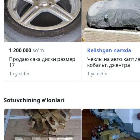
1 200 000
so'm
Kelishgan narxda
Продаю сака диски размер
Чехлы на авто каптив
17
кобальт, джентра
1 oy oldin
1 yil oldin
Sotuvchining e'lonlari