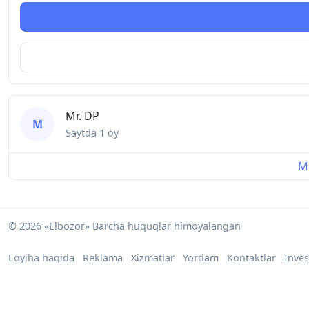
Mr. DP
M
Saytda
1 oy
Mu
© 2026 «Elbozor» Barcha huquqlar himoyalangan
Loyiha haqida
Reklama
Xizmatlar
Yordam
Kontaktlar
Inves