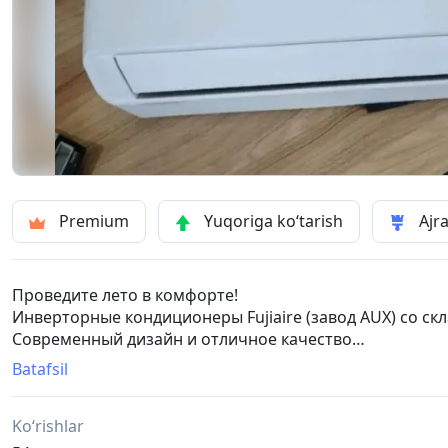
Premium
Yuqoriga ko‘tarish
Ajra
Проведите лето в комфорте!
Инверторные кондиционеры Fujiaire (завод AUX) со ск
Современный дизайн и отличное качество
Официальная гарантия!
Batafsil
Кондиционер
Fujiaire ( AUX ) 09 Inverter
Ko‘rishlar
До 25 кв.м - 285у.е