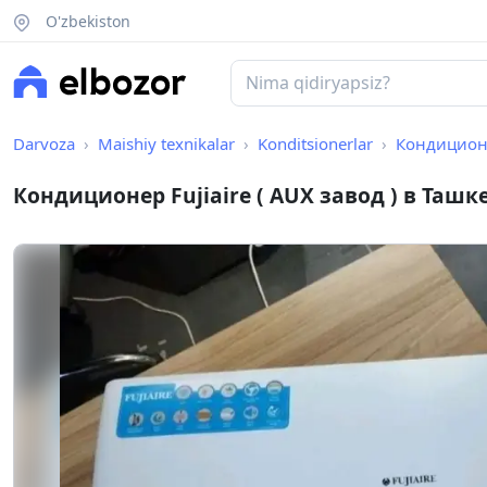
O'zbekiston
Darvoza
Maishiy texnikalar
Konditsionerlar
Кондиционер
Кондиционер Fujiaire ( AUX завод ) в Ташк