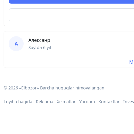
Алексанр
А
Saytda
6 yil
Mu
© 2026 «Elbozor» Barcha huquqlar himoyalangan
Loyiha haqida
Reklama
Xizmatlar
Yordam
Kontaktlar
Inves