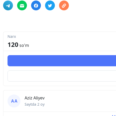
Narx
120
so'm
Aziz Aliyev
A A
Saytda
2 oy