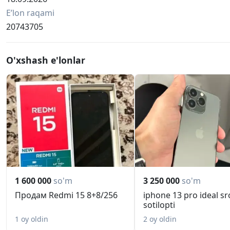
Eʼlon raqami
20743705
O'xshash e'lonlar
1 600 000
so'm
3 250 000
so'm
Продам Redmi 15 8+8/256
iphone 13 pro ideal sr
sotilopti
1 oy oldin
2 oy oldin