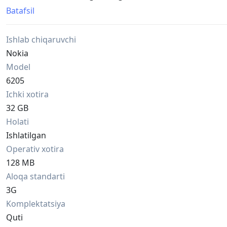
Holati ideal holatda , batareyasi 2-3 kun ishlab beradi.
Batafsil
Faqat perfectumda ishlaydi (CDMA)
Kafolat 1 oy.
Ishlab chiqaruvchi
Manzil: Samarqand Shahar , mo'ljal Makon mall oldida
Nokia
Model
6205
Ichki xotira
32 GB
Holati
Ishlatilgan
Operativ xotira
128 MB
Aloqa standarti
3G
Komplektatsiya
Quti