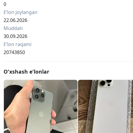
0
Eʼlon joylangan
22.06.2026
Muddati
30.09.2026
Eʼlon raqami
20743850
O'xshash e'lonlar