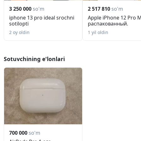
3 250 000
so'm
2 517 810
so'm
iphone 13 pro ideal srochni
Apple iPhone 12 Pro M
sotilopti
распакованный.
2 oy oldin
1 yil oldin
Sotuvchining e'lonlari
700 000
so'm