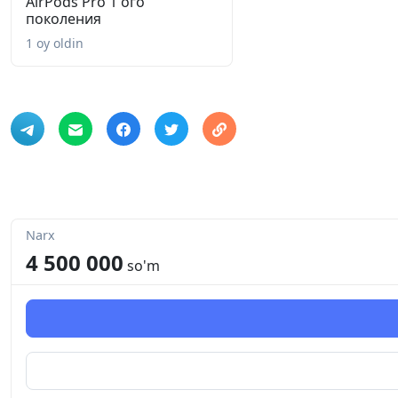
AirPods Pro 1 ого
поколения
1 oy oldin
Narx
4 500 000
so'm