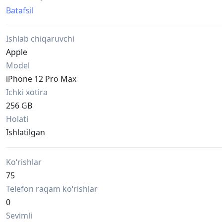
• True Tone работает
Batafsil
• Все функции полностью исправны
• Телефон не вскрывался
Ishlab chiqaruvchi
• Аккумулятор: 77%
• Камера оригинальная (подлинное состояние)
Apple
• Заднее стекло в идеальном состоянии
Model
• Коробка в комплекте
iPhone 12 Pro Max
• Оригинальный кабель
Ichki xotira
• IMEI совпадает с коробкой
Телефон полностью сброшен и готов к использованию
256 GB
Разумный торг уместен.
Holati
Ishlatilgan
Ko‘rishlar
75
Telefon raqam ko‘rishlar
0
Sevimli