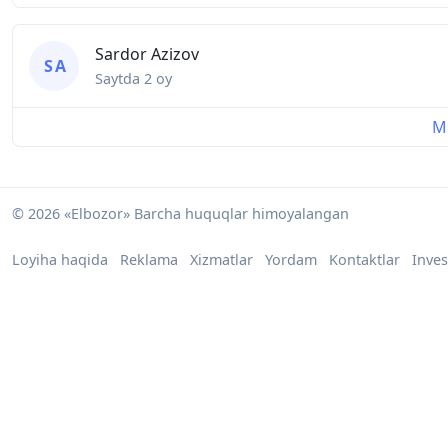
Sardor Azizov
S A
Saytda
2 oy
Mu
© 2026 «Elbozor» Barcha huquqlar himoyalangan
Loyiha haqida
Reklama
Xizmatlar
Yordam
Kontaktlar
Inves