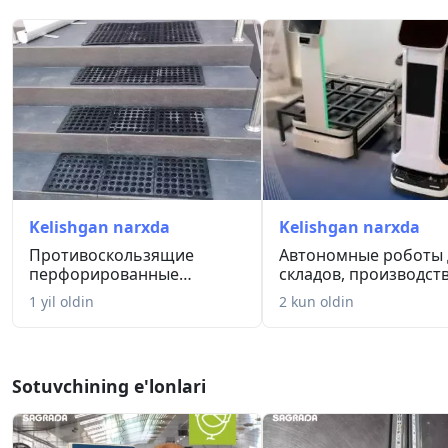
Kelishgan narxda
Kelishgan narxda
Противоскользящие
Автономные роботы 
перфорированные
складов, производств
резиновые коврик...
рестор...
1 yil oldin
2 kun oldin
Sotuvchining e'lonlari