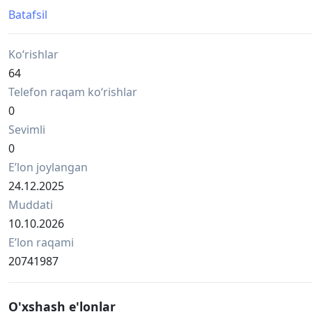
шнек 95 мм
Batafsil
Материал: углеродистая сталь.
🇪🇺 Европейское производство.
Ko‘rishlar
-
SAGRADA har doim quyidagi diametrlarda egiluvchan bur
64
36 mm burgich
Telefon raqam ko‘rishlar
71 mm burgich
0
95 mm burgich
Sevimli
Material: Uglerodli po'lat.
🇪🇺 Yevropada ishlab chiqarilgan.
0
Eʼlon joylangan
24.12.2025
Muddati
10.10.2026
Eʼlon raqami
20741987
O'xshash e'lonlar