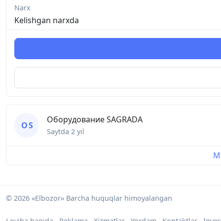
Narx
Kelishgan narxda
Оборудование SAGRADA
О S
Saytda
2 yil
Mu
© 2026 «Elbozor» Barcha huquqlar himoyalangan
Loyiha haqida
Reklama
Xizmatlar
Yordam
Kontaktlar
Inves