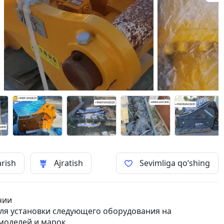
arish
Ajratish
Sevimliga qo‘shing
чии
для установки следующего оборудования на
моделей и марок.