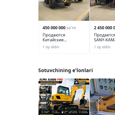
Telegram: Salokhiddin_123
Caterpillar, Zoomlion,XCMG,XGMA,VOL
450 000 000
so'm
2 450 000 
Продаются
Продается
Китайские
SANY-KAM
Фронтальные
1 oy oldin
1 oy oldin
погрузчики
SINOMAC...
Sotuvchining e'lonlari