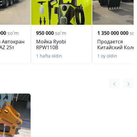
VO
000
so'm
950 000
so'm
1 350 000 000
so
 Автокран
Мойка Ryobi
Продается
AZ 25т
RPW110B
Китайский Коле
экскаватор SAN
1 hafta oldin
1 oy oldin
SY155...