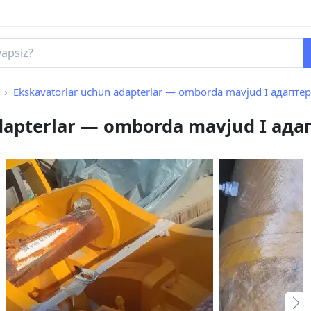
Ekskavatorlar uchun adapterlar — omborda mavjud I адапте
dapterlar — omborda mavjud I ад