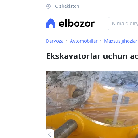
O'zbekiston
Darvoza
Avtomobillar
Maxsus jihozlar
Ekskavatorlar uchun a