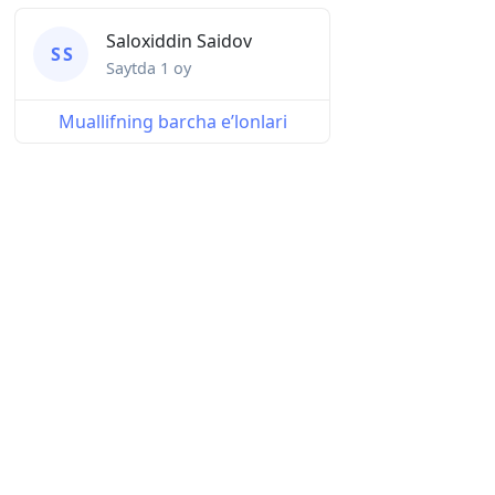
Saloxiddin Saidov
S S
Saytda
1 oy
Muallifning barcha eʼlonlari