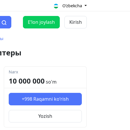
O‘zbekcha
Eʼlon joylash
Kirish
ры
аптеры
Narx
10 000 000
so'm
+998
Raqamni ko‘rish
Yozish