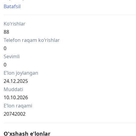
▪️ Dosatron D25RE5 – диапазон дозирования 1–5%
Batafsil
-
SAGRADA omborida asl Dosatron dori vositalari mavjud!
Ko‘rishlar
🇫🇷 Fransiyada ishlab chiqarilgan
Texnik xususiyatlari:
88
▪️ Dosatron D25RE5 – dozalash diapazoni 1–5%
Telefon raqam ko‘rishlar
0
Sevimli
0
Eʼlon joylangan
24.12.2025
Muddati
10.10.2026
Eʼlon raqami
20742002
O'xshash e'lonlar