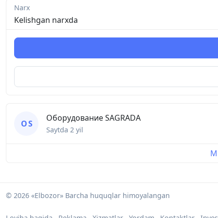
Narx
Kelishgan narxda
Оборудование SAGRADA
О S
Saytda
2 yil
Mu
© 2026 «Elbozor» Barcha huquqlar himoyalangan
Loyiha haqida
Reklama
Xizmatlar
Yordam
Kontaktlar
Inves