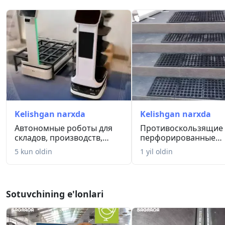
Kelishgan narxda
Kelishgan narxda
Автономные роботы для
Противоскользящие
складов, производств,
перфорированные
рестор...
резиновые коврик...
5 kun oldin
1 yil oldin
Sotuvchining e'lonlari