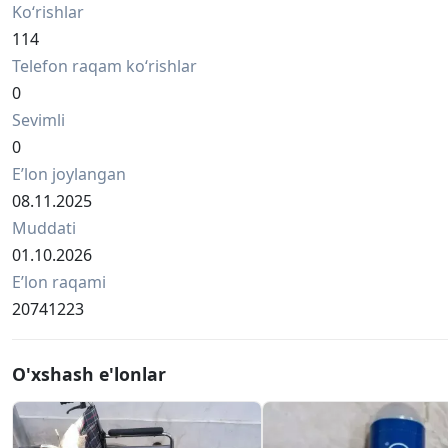
Ko‘rishlar
114
Telefon raqam ko‘rishlar
0
Sevimli
0
Eʼlon joylangan
08.11.2025
Muddati
01.10.2026
Eʼlon raqami
20741223
O'xshash e'lonlar