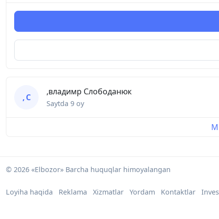
,владимр Слободанюк
, С
Saytda
9 oy
Mu
© 2026 «Elbozor» Barcha huquqlar himoyalangan
Loyiha haqida
Reklama
Xizmatlar
Yordam
Kontaktlar
Inves