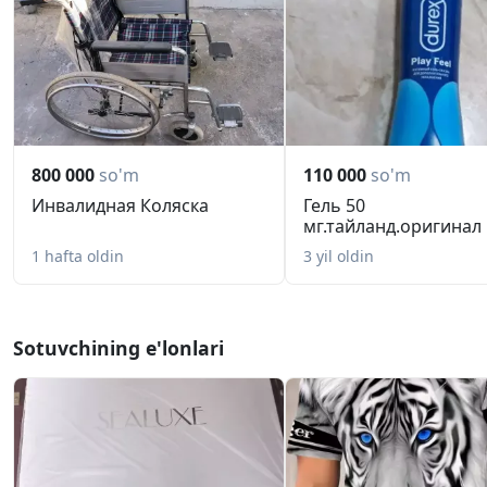
800 000
so'm
110 000
so'm
Инвалидная Коляска
Гель 50
мг.тайланд.оригинал
1 hafta oldin
3 yil oldin
Sotuvchining e'lonlari