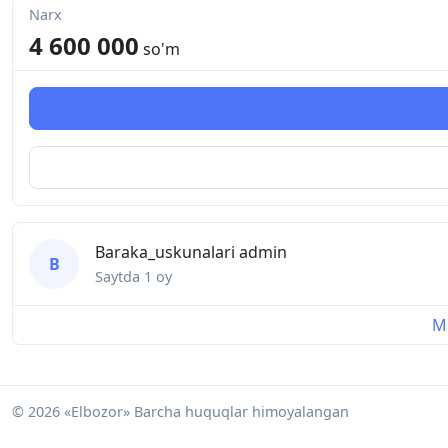
Narx
4 600 000
so'm
Baraka_uskunalari admin
B
Saytda
1 oy
Mu
© 2026 «Elbozor» Barcha huquqlar himoyalangan