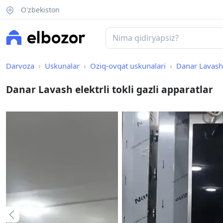
O'zbekiston
Darvoza
Uskunalar
Oziq-ovqat uskunalari
Danar Lavash e
Danar Lavash elektrli tokli gazli apparatlar