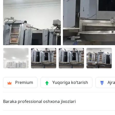
Premium
Yuqoriga ko‘tarish
Ajra
Baraka professional oshxona jixozlari