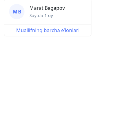
Marat Bagapov
M B
Saytda
1 oy
Muallifning barcha eʼlonlari