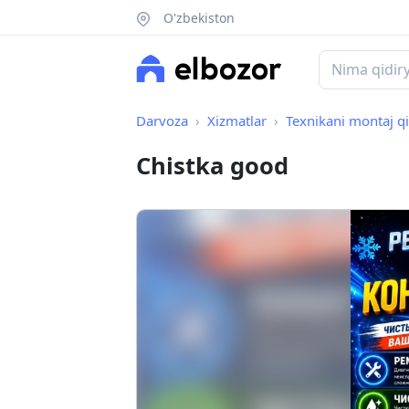
O'zbekiston
Darvoza
Xizmatlar
Texnikani montaj qil
Chistka good