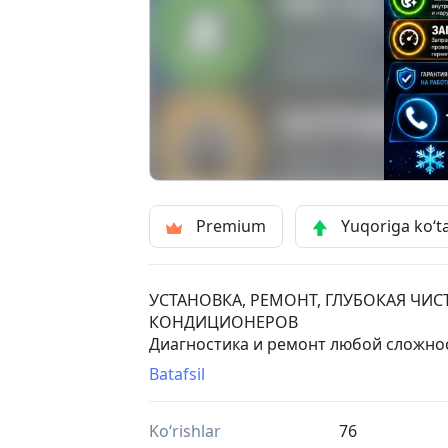
Premium
Yuqoriga ko‘t
УСТАНОВКА, РЕМОНТ, ГЛУБОКАЯ ЧИ
КОНДИЦИОНЕРОВ
Диагностика и ремонт любой сложно
Заправка фреоном
Batafsil
Быстрый выезд
Качественно и с гарантией
Ko‘rishlar
76
ДОПОЛНИТЕЛЬНО