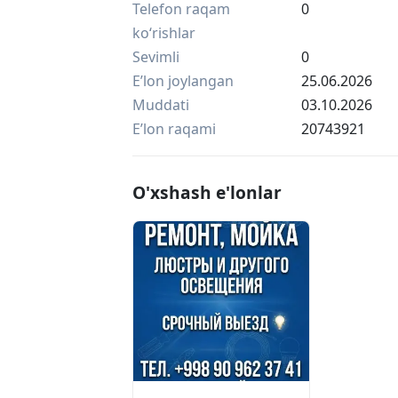
Профессиональная чистка кондицион
Telefon raqam
0
работу вашему кондиционеру
ko‘rishlar
Полная мойка внутреннего блока с р
Sevimli
0
Чистка фильтров и радиатора
Eʼlon joylangan
25.06.2026
Промывка от пыли грязи и плесени
Чистка дренажа
Muddati
03.10.2026
Мойка внешнего блока
Eʼlon raqami
20743921
И наружного агрегатов
77 005 74 58. МАРАТ
O'xshash e'lonlar