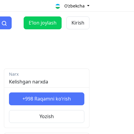
O‘zbekcha
Eʼlon joylash
Kirish
Narx
Kelishgan narxda
+998
Raqamni ko‘rish
Yozish