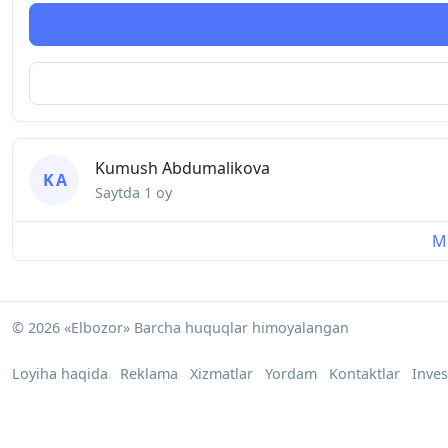
Kumush Abdumalikova
K A
Saytda
1 oy
Mu
© 2026 «Elbozor» Barcha huquqlar himoyalangan
Loyiha haqida
Reklama
Xizmatlar
Yordam
Kontaktlar
Inves