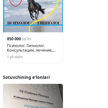
850 000
so'm
Психолог. Гипнолог.
Консультации, лечение,
гипноз....
1 yil oldin
Sotuvchining e'lonlari