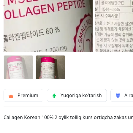
Premium
Yuqoriga ko‘tarish
Ajra
Callagen Korean 100% 2 oylik tolliq kurs ortiqcha zakas ur