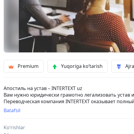
Premium
Yuqoriga ko‘tarish
Ajra
Апостиль на устав – INTERTEXT uz
Вам нужно юридически грамотно легализовать устав и
Переводческая компания INTERTEXT оказывает полный 
устава и уставных документов в Ташкенте.
Batafsil
Позвоните нам и мы с вами все обсудим нюансы по те
Мы на связи, трудимся 24/7, письменный переводим д
Ko‘rishlar
документов.