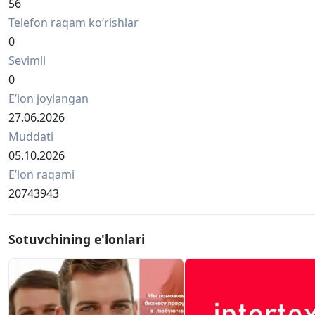
Бюро переводов intertext
56
Telefon raqam ko‘rishlar
0
Sevimli
0
Eʼlon joylangan
27.06.2026
Muddati
05.10.2026
Eʼlon raqami
20743943
Sotuvchining e'lonlari