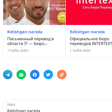
Kelishgan narxda
Kelishgan narxda
Письменный перевод в
Официальное бюро
области IT — Бюро
переводов INTERTEXT
переводов I...
2009 года...
1 hafta oldin
1 hafta oldin
Narx
Kelishgan narxda