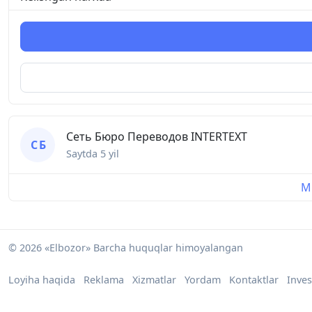
Сеть Бюро Переводов INTERTEXT
С Б
Saytda
5 yil
Mu
© 2026 «Elbozor» Barcha huquqlar himoyalangan
Loyiha haqida
Reklama
Xizmatlar
Yordam
Kontaktlar
Inves