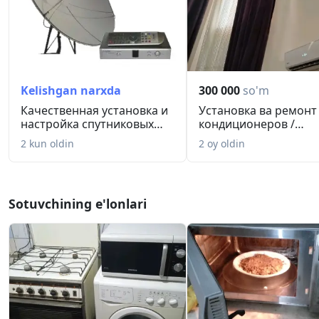
Kelishgan narxda
300 000
so'm
Качественная установка и
Установка ва ремонт
настройка спутниковых
кондиционеров /
ант...
Кондиционер ўр...
2 kun oldin
2 oy oldin
Sotuvchining e'lonlari