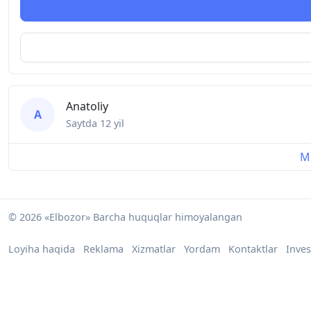
Anatoliy
A
Saytda
12 yil
Mu
© 2026 «Elbozor» Barcha huquqlar himoyalangan
Loyiha haqida
Reklama
Xizmatlar
Yordam
Kontaktlar
Inves