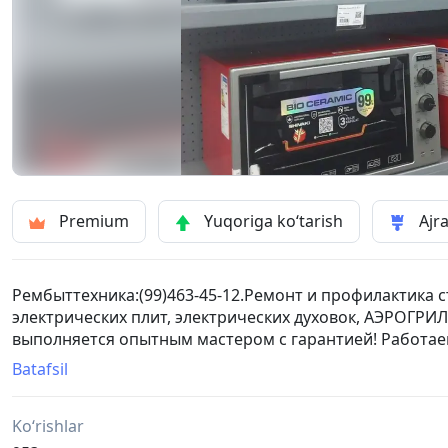
Premium
Yuqoriga ko‘tarish
Ajra
Рембыттехника:(99)463-45-12.Ремонт и профилактика
электрических плит, электрических духовок, АЭРОГРИ
выполняется опытным мастером с гарантией! Работаем 
Batafsil
Ko‘rishlar