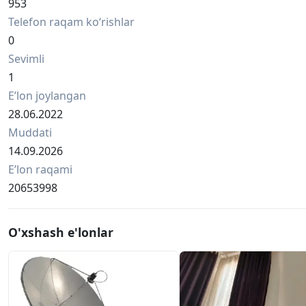
953
Telefon raqam ko‘rishlar
0
Sevimli
1
Eʼlon joylangan
28.06.2022
Muddati
14.09.2026
Eʼlon raqami
20653998
O'xshash e'lonlar