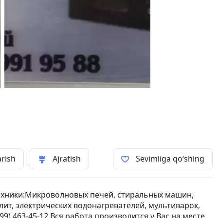
arish
Ajratish
Sevimliga qo‘shing
ехники:Микроволновых печей, стиральных машин,
лит, электрических водонагревателей, мультиварок,
99) 463-45-12.Вся работа производится у Вас на месте с