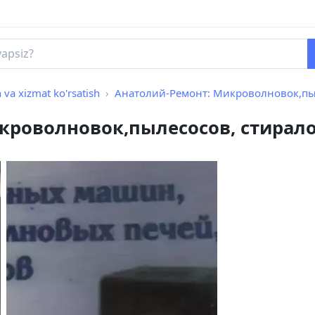
h va xizmat ko'rsatish
Анатолий-Ремонт: Микроволновок,пылесос
роволновок,пылесосов, стиралок