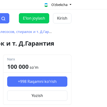
O‘zbekcha
Eʼlon joylash
Kirish
ов, стиралок и т. Д.Гарантия
 и т. Д.Гарантия
Narx
100 000
so'm
+998
Raqamni ko‘rish
Yozish