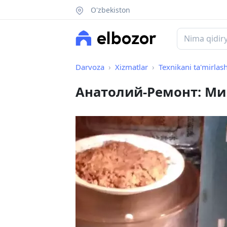
O'zbekiston
Darvoza
Xizmatlar
Texnikani ta'mirlas
Анатолий-Ремонт: Мик