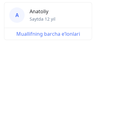
Anatoliy
A
Saytda
12 yil
Muallifning barcha eʼlonlari