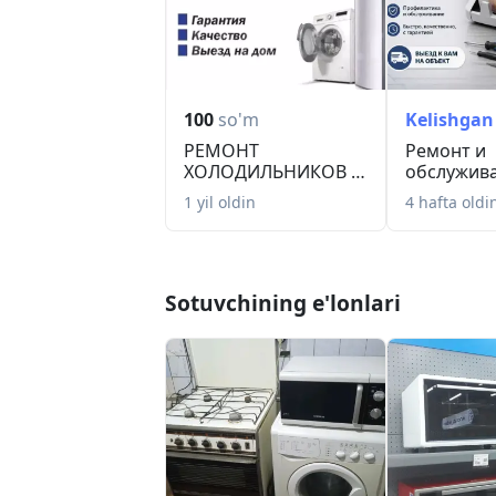
100
so'm
Kelishgan
РЕМОНТ
Ремонт и
ХОЛОДИЛЬНИКОВ И
обслужив
СТИРАЛЬНЫХ
электронн
1 yil oldin
4 hafta oldi
МАШИН ️
банкнота..
Sotuvchining e'lonlari