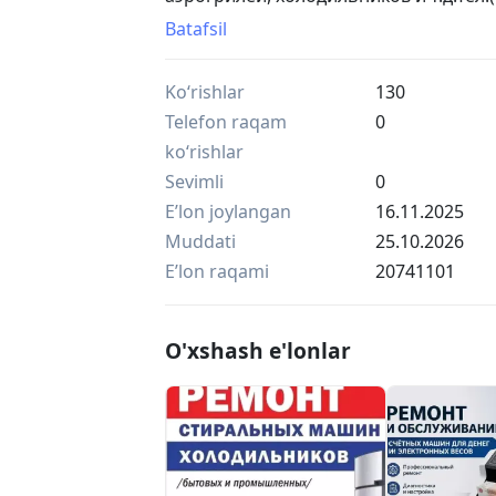
гарантией.Работаем по всему Ташкен
Batafsil
Ko‘rishlar
130
Telefon raqam
0
ko‘rishlar
Sevimli
0
Eʼlon joylangan
16.11.2025
Muddati
25.10.2026
Eʼlon raqami
20741101
O'xshash e'lonlar