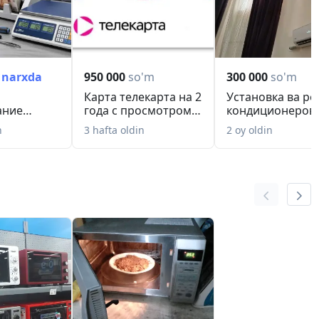
 narxda
950 000
so'm
300 000
so'm
Карта телекарта на 2
Установка ва р
ание
года с просмотром
кондиционеров 
ых весов и
бесплатно 2...
Кондиционер ўр.
n
3 hafta oldin
2 oy oldin
.