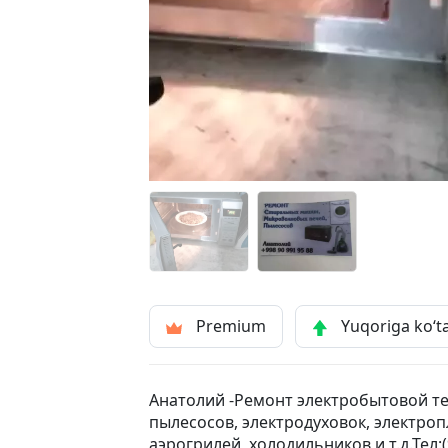
Premium
Yuqoriga ko‘t
Анатолий -Ремонт электробытовой т
пылесосов, электродуховок, электроп
аэрогрилей, холодильников и т.д.Тел:(