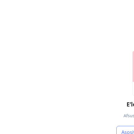
Eʼ
Afsus
Asosi