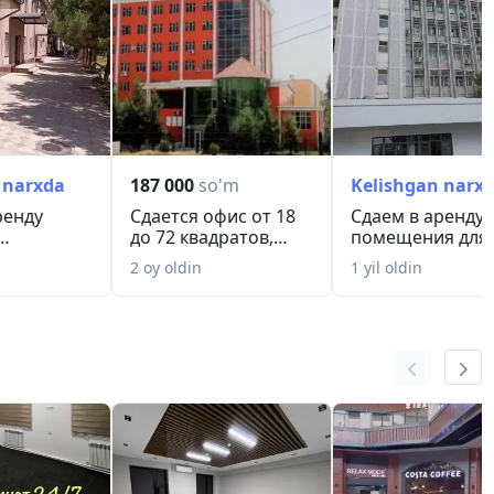
 narxda
187 000
so'm
Kelishgan narx
ренду
Сдается офис от 18
Сдаем в аренду
до 72 квадратов,
помещения для
ия
Яшнабадский ра...
офиса и в целях
2 oy oldin
1 yil oldin
"...