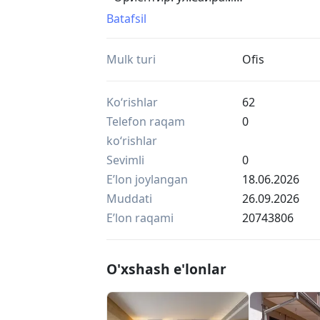
метро Буюк Ипак Йули ( быв.Максим 
Batafsil
• Open space
• Имеется: Балкон, Лифт
Mulk turi
Ofis
Комиссия риэлтора 50%
Ko‘rishlar
62
Telefon raqam
0
ko‘rishlar
Sevimli
0
Eʼlon joylangan
18.06.2026
Muddati
26.09.2026
Eʼlon raqami
20743806
O'xshash e'lonlar