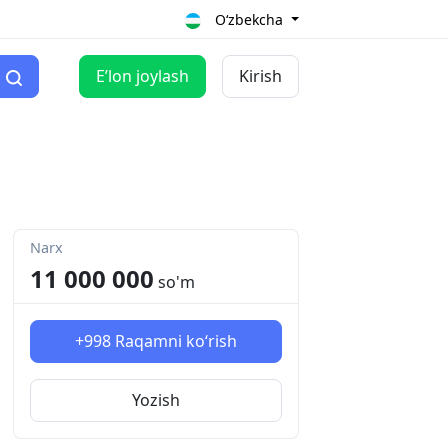
O‘zbekcha
Eʼlon joylash
Kirish
Narx
11 000 000
so'm
+998
Raqamni ko‘rish
Yozish