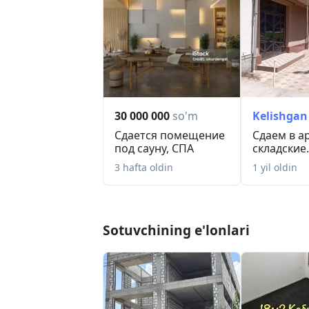
30 000 000
so'm
Kelishgan
Сдается помещение
Сдаем в а
под сауну, СПА
складские
помещен
3 hafta oldin
1 yil oldin
Sotuvchining e'lonlari