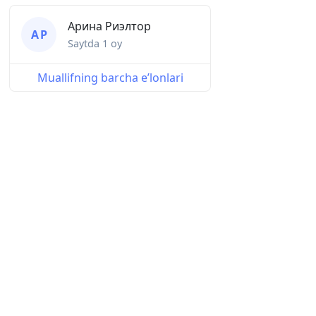
Арина Риэлтор
А Р
Saytda
1 oy
Muallifning barcha eʼlonlari