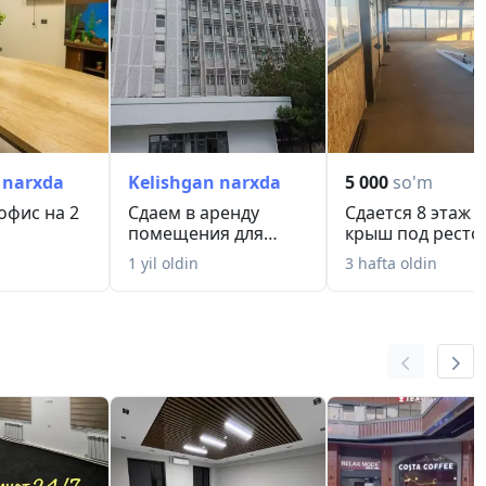
 narxda
Kelishgan narxda
5 000
so'm
офис на 2
Сдаем в аренду
Сдается 8 этаж 
помещения для
крыш под ресто
офиса и в целях под
1 yil oldin
3 hafta oldin
"...