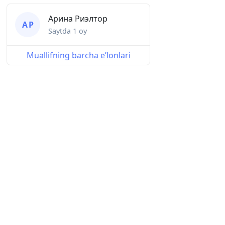
Арина Риэлтор
А Р
Saytda
1 oy
Muallifning barcha eʼlonlari