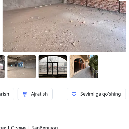
arish
Ajratish
Sevimliga qo‘shing
тик | Студия | Барбершоп