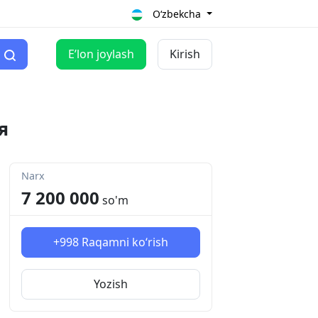
O‘zbekcha
Eʼlon joylash
Kirish
я
Narx
7 200 000
so'm
+998
Raqamni ko‘rish
Yozish