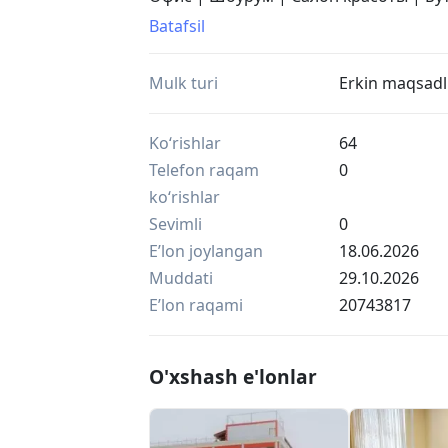
Помещение свободного назначения
Batafsil
На 2м этаже новостройки
Автономный вход
Mulk turi
Erkin maqsadl
3х фазное электричество, центральна
Цена указана с учётом 12% НДФЛ
Каникулы на ремонт и оптимизацию 2
Ko‘rishlar
64
Риэлторская комиссия 50% от одного
Telefon raqam
0
ko‘rishlar
Sevimli
0
Eʼlon joylangan
18.06.2026
Muddati
29.10.2026
Eʼlon raqami
20743817
O'xshash e'lonlar