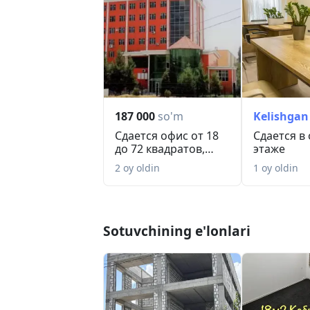
187 000
so'm
Kelishgan
Сдается офис от 18
Сдается в 
до 72 квадратов,
этаже
Яшнабадский ра...
2 oy oldin
1 oy oldin
Sotuvchining e'lonlari