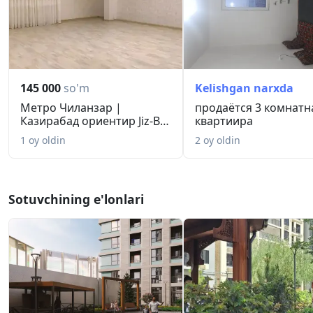
145 000
so'm
Kelishgan narxda
Метро Чиланзар |
продаётся 3 комнатн
Казирабад ориентир Jiz-Biz
квартиира
2+2(3)...
1 oy oldin
2 oy oldin
Sotuvchining e'lonlari