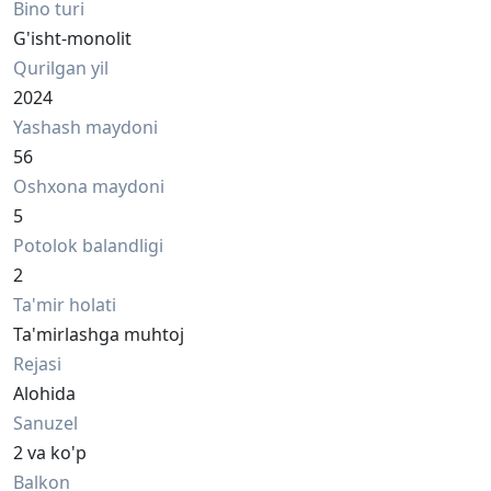
Bino turi
G'isht-monolit
Qurilgan yil
2024
Yashash maydoni
56
Oshxona maydoni
5
Potolok balandligi
2
Ta'mir holati
Ta'mirlashga muhtoj
Rejasi
Alohida
Sanuzel
2 va ko'p
Balkon