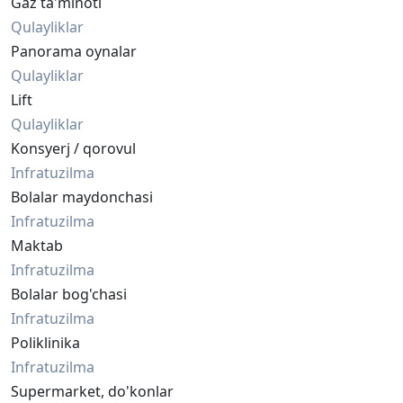
Gaz ta'minoti
Qulayliklar
Panorama oynalar
Qulayliklar
Lift
Qulayliklar
Konsyerj / qorovul
Infratuzilma
Bolalar maydonchasi
Infratuzilma
Maktab
Infratuzilma
Bolalar bog'chasi
Infratuzilma
Poliklinika
Infratuzilma
Supermarket, do'konlar