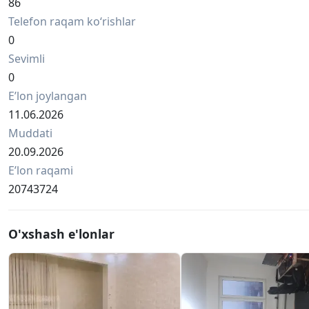
86
Telefon raqam ko‘rishlar
0
Sevimli
0
Eʼlon joylangan
11.06.2026
Muddati
20.09.2026
Eʼlon raqami
20743724
O'xshash e'lonlar