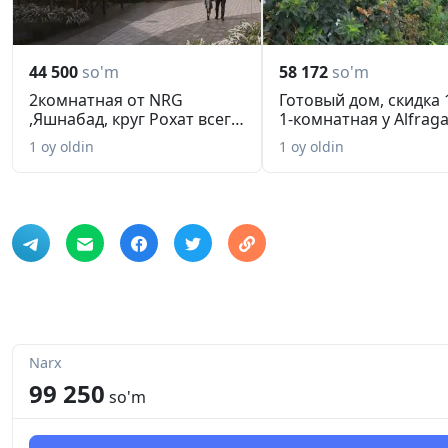
44 500
so'm
58 172
so'm
2комнатная от NRG
Готовый дом, скидка 
,Яшнабад, круг Рохат всего
1-комнатная у Alfragan
44 50...
1 oy oldin
1 oy oldin
Narx
99 250
so'm