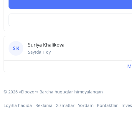
Suriya Khalikova
S K
Saytda
1 oy
Mu
© 2026 «Elbozor» Barcha huquqlar himoyalangan
Loyiha haqida
Reklama
Xizmatlar
Yordam
Kontaktlar
Inves