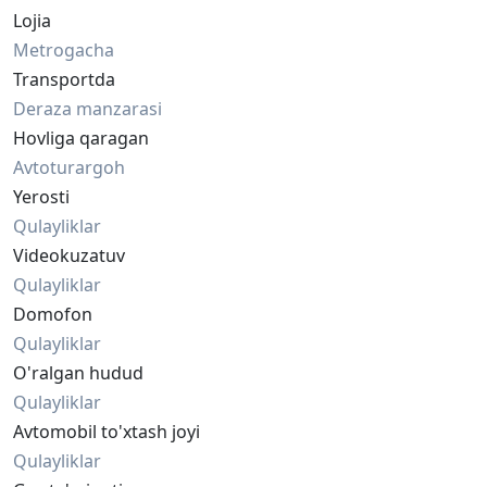
Lojia
Metrogacha
Transportda
Deraza manzarasi
Hovliga qaragan
Avtoturargoh
Yerosti
Qulayliklar
Videokuzatuv
Qulayliklar
Domofon
Qulayliklar
O'ralgan hudud
Qulayliklar
Avtomobil to'xtash joyi
Qulayliklar