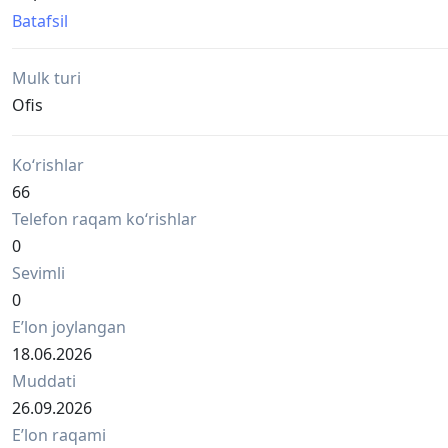
• Район: Яшнабад
Batafsil
• Ориентир: ул.быв.Лисунова / метро Яшнабад 5-7мин
• Open space
Mulk turi
• Этаж: подвальный
• Площадь: 35м2
Ofis
• Высота потолков: 2,2м
• Автономная входная группа, кондиционер
Ko‘rishlar
• Парковка: свободная
Риэлторская комиссия 50% от одного месяца аренды
66
Telefon raqam ko‘rishlar
0
Sevimli
0
Eʼlon joylangan
18.06.2026
Muddati
26.09.2026
Eʼlon raqami