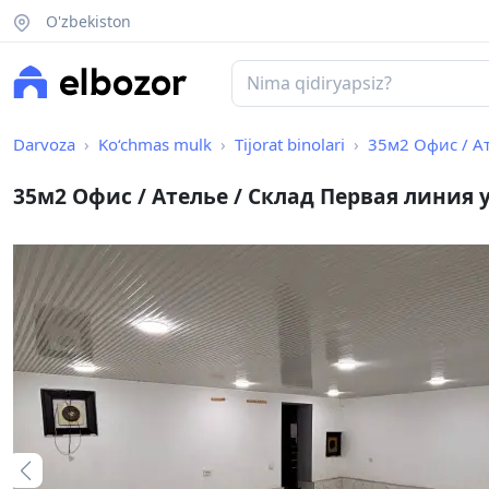
O'zbekiston
Darvoza
Ko‘chmas mulk
Tijorat binolari
35м2 Офис / Ат
35м2 Офис / Ателье / Склад Первая линия 