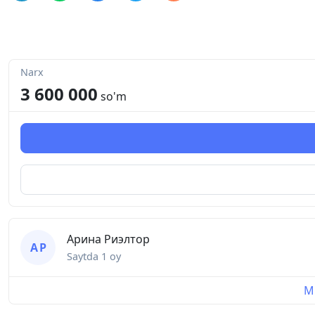
Narx
3 600 000
so'm
Арина Риэлтор
А Р
Saytda
1 oy
Mu