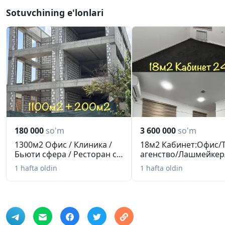
Sotuvchining e'lonlari
180 000
so'm
3 600 000
so'm
1300м2 Офис / Клиника /
18м2 Кабинет:Офис/
Бьюти сфера / Ресторан с
агенство/Лашмейкер
т...
Психолог
1 hafta oldin
1 hafta oldin