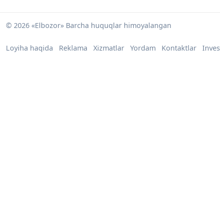
© 2026 «Elbozor» Barcha huquqlar himoyalangan
Loyiha haqida
Reklama
Xizmatlar
Yordam
Kontaktlar
Inves