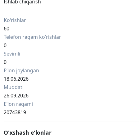
Ishlab chiqarish
Ko‘rishlar
60
Telefon raqam ko‘rishlar
0
Sevimli
0
Eʼlon joylangan
18.06.2026
Muddati
26.09.2026
Eʼlon raqami
20743819
O'xshash e'lonlar