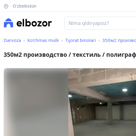
O'zbekiston
Darvoza
Ko‘chmas mulk
Tijorat binolari
350м2 произво
350м2 производство / текстиль / полигра