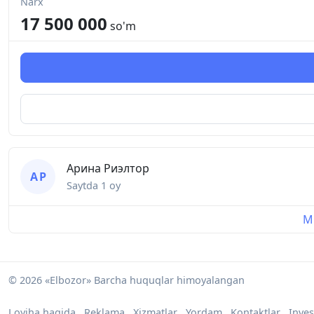
Narx
17 500 000
so'm
Арина Риэлтор
А Р
Saytda
1 oy
Mu
© 2026 «Elbozor» Barcha huquqlar himoyalangan
Loyiha haqida
Reklama
Xizmatlar
Yordam
Kontaktlar
Inves