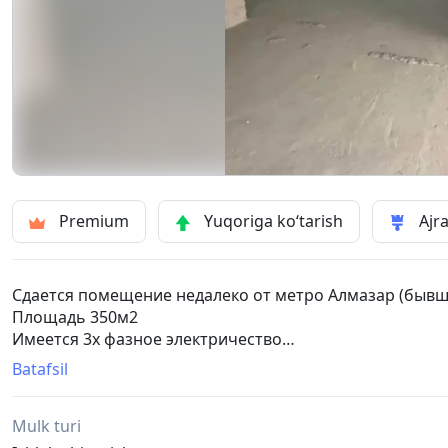
Premium
Yuqoriga ko‘tarish
Ajra
Сдается помещение недалеко от метро Алмазар (бывш
Площадь 350м2
Имеется 3х фазное электричество
Доступ 24/7
Batafsil
Подходит для лёгкой промышленности / текстиль / по
Есть видео-обзор
Mulk turi
Риэлторские комиссионные 50% от одного месяца аре