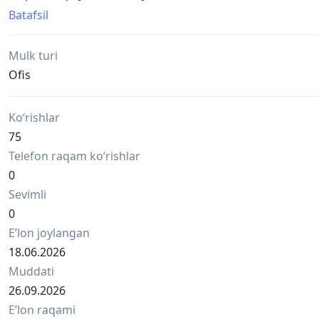
• Open space +1
Batafsil
• Этаж: подвальный
• Площадь: 34м2
Mulk turi
• Высота потолков: 2,2м
• В помещении имеется: кондиционер, душевая, с/у
Ofis
• Автономная входная группа
Комиссия риэлтора 50% от одного месяца аренды
Ko‘rishlar
75
Telefon raqam ko‘rishlar
0
Sevimli
0
Eʼlon joylangan
18.06.2026
Muddati
26.09.2026
Eʼlon raqami