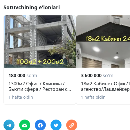
Sotuvchining e'lonlari
180 000
so'm
3 600 000
so'm
1300м2 Офис / Клиника /
18м2 Кабинет:Офис/
Бьюти сфера / Ресторан с
агенство/Лашмейкер
т...
Психолог
1 hafta oldin
1 hafta oldin