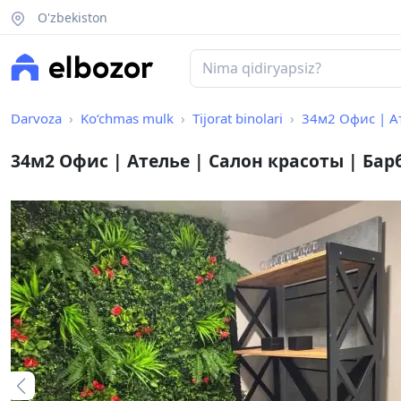
O'zbekiston
Darvoza
Ko‘chmas mulk
Tijorat binolari
34м2 Офис | А
34м2 Офис | Ателье | Салон красоты | Ба