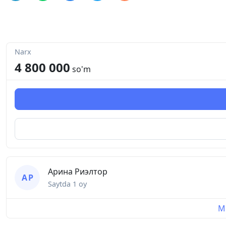
Narx
4 800 000
so'm
Арина Риэлтор
А Р
Saytda
1 oy
Mu