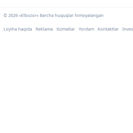
© 2026 «Elbozor» Barcha huquqlar himoyalangan
Loyiha haqida
Reklama
Xizmatlar
Yordam
Kontaktlar
Inves